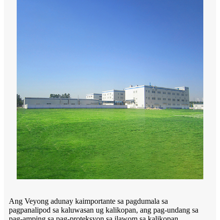
Ang Veyong adunay kaimportante sa pagdumala sa
pagpanalipod sa kaluwasan ug kalikopan, ang pag-undang sa
pag-amping sa pag-proteksyon sa ilawom sa kalikopan,