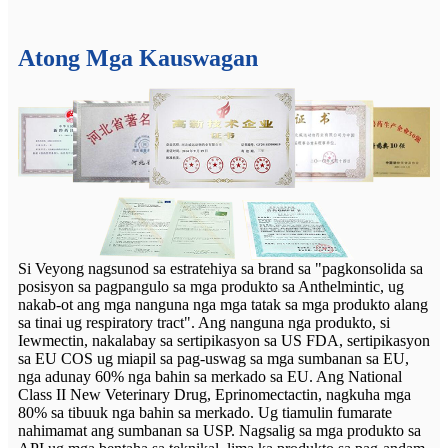
Atong Mga Kauswagan
Si Veyong nagsunod sa estratehiya sa brand sa "pagkonsolida sa
posisyon sa pagpangulo sa mga produkto sa Anthelmintic, ug
nakab-ot ang mga nanguna nga mga tatak sa mga produkto alang
sa tinai ug respiratory tract". Ang nanguna nga produkto, si
Iewmectin, nakalabay sa sertipikasyon sa US FDA, sertipikasyon
sa EU COS ug miapil sa pag-uswag sa mga sumbanan sa EU,
nga adunay 60% nga bahin sa merkado sa EU. Ang National
Class II New Veterinary Drug, Eprinomectactin, nagkuha mga
80% sa tibuuk nga bahin sa merkado. Ug tiamulin fumarate
nahimamat ang sumbanan sa USP. Nagsalig sa mga produkto sa