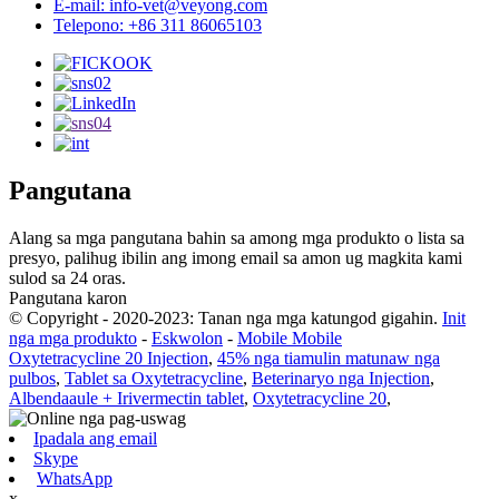
E-mail: info-vet@veyong.com
Telepono: +86 311 86065103
Pangutana
Alang sa mga pangutana bahin sa among mga produkto o lista sa
presyo, palihug ibilin ang imong email sa amon ug magkita kami
sulod sa 24 oras.
Pangutana karon
© Copyright - 2020-2023: Tanan nga mga katungod gigahin.
Init
nga mga produkto
-
Eskwolon
-
Mobile Mobile
Oxytetracycline 20 Injection
,
45% nga tiamulin matunaw nga
pulbos
,
Tablet sa Oxytetracycline
,
Beterinaryo nga Injection
,
Albendaaule + Irivermectin tablet
,
Oxytetracycline 20
,
Ipadala ang email
Skype
WhatsApp
x