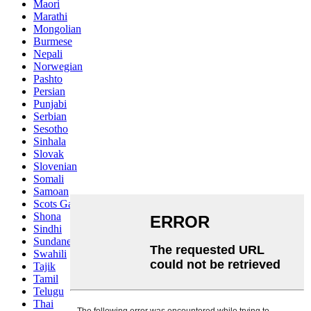
Maori
Marathi
Mongolian
Burmese
Nepali
Norwegian
Pashto
Persian
Punjabi
Serbian
Sesotho
Sinhala
Slovak
Slovenian
Somali
Samoan
Scots Gaelic
Shona
Sindhi
Sundanese
Swahili
Tajik
Tamil
Telugu
Thai