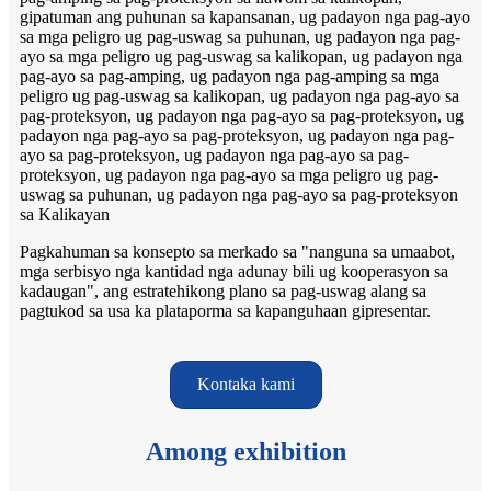
gipatuman ang puhunan sa kapansanan, ug padayon nga pag-ayo
sa mga peligro ug pag-uswag sa puhunan, ug padayon nga pag-
ayo sa mga peligro ug pag-uswag sa kalikopan, ug padayon nga
pag-ayo sa pag-amping, ug padayon nga pag-amping sa mga
peligro ug pag-uswag sa kalikopan, ug padayon nga pag-ayo sa
pag-proteksyon, ug padayon nga pag-ayo sa pag-proteksyon, ug
padayon nga pag-ayo sa pag-proteksyon, ug padayon nga pag-
ayo sa pag-proteksyon, ug padayon nga pag-ayo sa pag-
proteksyon, ug padayon nga pag-ayo sa mga peligro ug pag-
uswag sa puhunan, ug padayon nga pag-ayo sa pag-proteksyon
sa Kalikayan
Pagkahuman sa konsepto sa merkado sa "nanguna sa umaabot,
mga serbisyo nga kantidad nga adunay bili ug kooperasyon sa
kadaugan", ang estratehikong plano sa pag-uswag alang sa
pagtukod sa usa ka plataporma sa kapanguhaan gipresentar.
Kontaka kami
Among exhibition