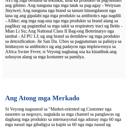
API ug mga bentaha sa teknikal, lima ka produkto sa pag-andam
ang gihimo. Ang nanguna nga mga tatak sa pag-agay - Weiyuan
Jinyiwei; Ang nanguna nga brand sa tanum hinungdanon nga
lana ug ang gipalabi nga mga produkto sa antibiotics nga nagdili
- Allike; ang mga nag-una nga mga produkto sa brand alang sa
paglikay ug pagtambal sa mga sakit sa respiratory tract ug Ileitis -
Miao Li Su; Ang National Class II Bag-ong Beterinaryo nga
tambal - AI PU LI; ug ang brand sa demildew ug mga produkto
sa detoxification- Jie San Du. Ubos sa pagpatuman sa palisiya sa
limitasyon sa antibiotics ug ang padayon nga impluwensya sa
Africa Swine Fever, si Veyong naghatag usa ka kinatibuk-ang
solusyon alang sa mga kostumer sa pamilya.
Ang Atong mga Merkado
Si Veyong nagsunod sa "Market-oriented ug Customer nga
nasentro sa negosyo, nagtakda sa mga channel sa panglawas ug
daghang mga produkto sa internasyonal nga adunay mga 60 nga
mga nasud nga gibaligya sa kapin sa 60 nga mga nasud ug