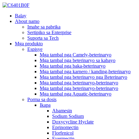
Balay
About namo
Imahe sa pabrika
Sertipiko sa Enterprise
Suporta sa Tech
Mga produkto
Espisye
Mga tambal nga Camely-beterinaryo
Mga tambal nga beterinaryo sa kabayo
Mga tambal nga baka-beterinaryo
Mga tambal nga karnero / kanding-beterinaryo
Mga tambal nga beterinaryo nga Beterinaryo
Mga tambal nga beterinaryo-beterinaryo
Mga tambal nga beterinaryo-beterinaryo
Mga tambal nga Aquatic-beterinaryo
Porma sa dosis
Ikapa
Abamesin
Sodium Sodium
Doxycycline Hyclate
Eprinomectin
Florfenicol
Evermectin