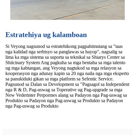
Estratehiya ug kalamboan
Si Veyong nagsunod sa estratehikong pagpahimutang sa "taas
nga kalidad nga serbisyo sa panglawas sa hayop", nagsalig sa
lima ka mga sistema sa suporta sa teknikal sa Shiarys Center sa
Shiicinary System Ang pagkuha sa mga bentaha sa mga talento
ug mga kabtangan, ang Veyong nagtukod sa mga relasyon sa
kooperasyon nga adunay kapin sa 20 nga naila nga mga eksperto
sa panukiduki gikan sa mga platform sa Sefentic Service.
Pagsunod sa Dalan sa Development sa "Pagsagol sa Independent
nga R & D, Pag-uswag sa Toperative ug Pag-upgrade sa mga
New Vederinter Perpormes alang sa Padayon nga Pag-uswag sa
Produkto sa Padayon nga Pag-uswag sa Produkto sa Padayon
nga Pag-uswag sa Produkto