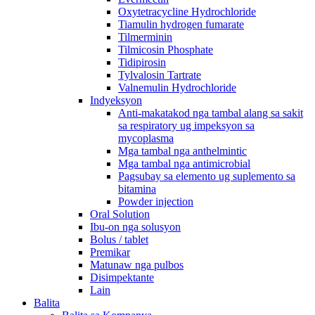
Oxytetracycline Hydrochloride
Tiamulin hydrogen fumarate
Tilmerminin
Tilmicosin Phosphate
Tidipirosin
Tylvalosin Tartrate
Valnemulin Hydrochloride
Indyeksyon
Anti-makatakod nga tambal alang sa sakit
sa respiratory ug impeksyon sa
mycoplasma
Mga tambal nga anthelmintic
Mga tambal nga antimicrobial
Pagsubay sa elemento ug suplemento sa
bitamina
Powder injection
Oral Solution
Ibu-on nga solusyon
Bolus / tablet
Premikar
Matunaw nga pulbos
Disimpektante
Lain
Balita