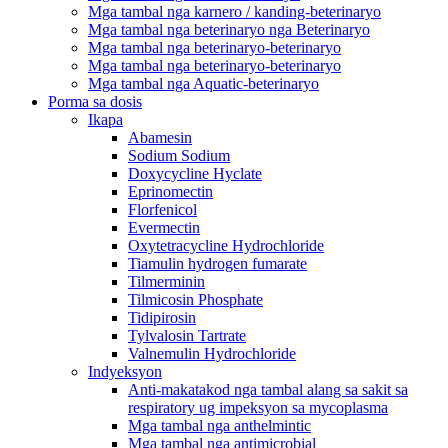
Mga tambal nga karnero / kanding-beterinaryo
Mga tambal nga beterinaryo nga Beterinaryo
Mga tambal nga beterinaryo-beterinaryo
Mga tambal nga beterinaryo-beterinaryo
Mga tambal nga Aquatic-beterinaryo
Porma sa dosis
Ikapa
Abamesin
Sodium Sodium
Doxycycline Hyclate
Eprinomectin
Florfenicol
Evermectin
Oxytetracycline Hydrochloride
Tiamulin hydrogen fumarate
Tilmerminin
Tilmicosin Phosphate
Tidipirosin
Tylvalosin Tartrate
Valnemulin Hydrochloride
Indyeksyon
Anti-makatakod nga tambal alang sa sakit sa
respiratory ug impeksyon sa mycoplasma
Mga tambal nga anthelmintic
Mga tambal nga antimicrobial