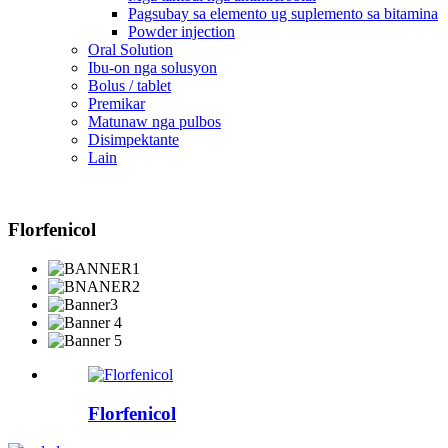
Pagsubay sa elemento ug suplemento sa bitamina
Powder injection
Oral Solution
Ibu-on nga solusyon
Bolus / tablet
Premikar
Matunaw nga pulbos
Disimpektante
Lain
Florfenicol
Florfenicol