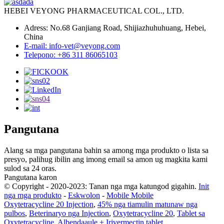
HEBEI VEYONG PHARMACEUTICAL COL., LTD.
Adress: No.68 Ganjiang Road, Shijiazhuhuhuang, Hebei,
China
E-mail: info-vet@veyong.com
Telepono: +86 311 86065103
Pangutana
Alang sa mga pangutana bahin sa among mga produkto o lista sa
presyo, palihug ibilin ang imong email sa amon ug magkita kami
sulod sa 24 oras.
Pangutana karon
© Copyright - 2020-2023: Tanan nga mga katungod gigahin.
Init
nga mga produkto
-
Eskwolon
-
Mobile Mobile
Oxytetracycline 20 Injection
,
45% nga tiamulin matunaw nga
pulbos
,
Beterinaryo nga Injection
,
Oxytetracycline 20
,
Tablet sa
Oxytetracycline
,
Albendaaule + Irivermectin tablet
,