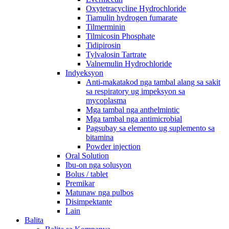
Oxytetracycline Hydrochloride
Tiamulin hydrogen fumarate
Tilmerminin
Tilmicosin Phosphate
Tidipirosin
Tylvalosin Tartrate
Valnemulin Hydrochloride
Indyeksyon
Anti-makatakod nga tambal alang sa sakit
sa respiratory ug impeksyon sa
mycoplasma
Mga tambal nga anthelmintic
Mga tambal nga antimicrobial
Pagsubay sa elemento ug suplemento sa
bitamina
Powder injection
Oral Solution
Ibu-on nga solusyon
Bolus / tablet
Premikar
Matunaw nga pulbos
Disimpektante
Lain
Balita