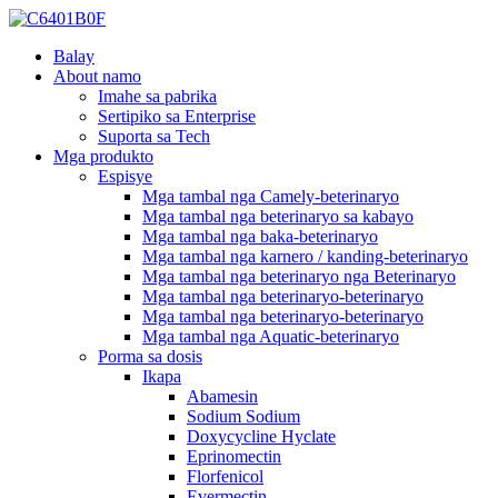
Balay
About namo
Imahe sa pabrika
Sertipiko sa Enterprise
Suporta sa Tech
Mga produkto
Espisye
Mga tambal nga Camely-beterinaryo
Mga tambal nga beterinaryo sa kabayo
Mga tambal nga baka-beterinaryo
Mga tambal nga karnero / kanding-beterinaryo
Mga tambal nga beterinaryo nga Beterinaryo
Mga tambal nga beterinaryo-beterinaryo
Mga tambal nga beterinaryo-beterinaryo
Mga tambal nga Aquatic-beterinaryo
Porma sa dosis
Ikapa
Abamesin
Sodium Sodium
Doxycycline Hyclate
Eprinomectin
Florfenicol
Evermectin