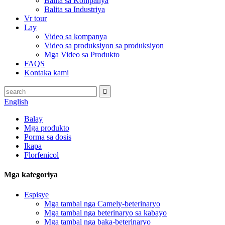
Balita sa Kompanya
Balita sa Industriya
Vr tour
Lay
Video sa kompanya
Video sa produksiyon sa produksiyon
Mga Video sa Produkto
FAQS
Kontaka kami
English
Balay
Mga produkto
Porma sa dosis
Ikapa
Florfenicol
Mga kategoriya
Espisye
Mga tambal nga Camely-beterinaryo
Mga tambal nga beterinaryo sa kabayo
Mga tambal nga baka-beterinaryo