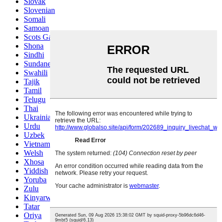
Slovak
Slovenian
Somali
Samoan
Scots Gaelic
Shona
Sindhi
Sundanese
Swahili
Tajik
Tamil
Telugu
Thai
Ukrainian
Urdu
Uzbek
Vietnamese
Welsh
Xhosa
Yiddish
Yoruba
Zulu
Kinyarwanda
Tatar
Oriya