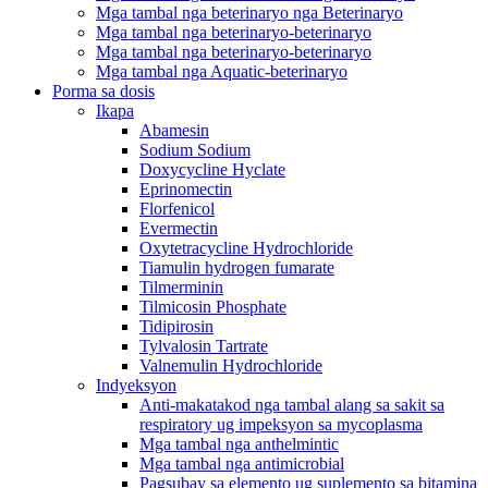
Mga tambal nga beterinaryo nga Beterinaryo
Mga tambal nga beterinaryo-beterinaryo
Mga tambal nga beterinaryo-beterinaryo
Mga tambal nga Aquatic-beterinaryo
Porma sa dosis
Ikapa
Abamesin
Sodium Sodium
Doxycycline Hyclate
Eprinomectin
Florfenicol
Evermectin
Oxytetracycline Hydrochloride
Tiamulin hydrogen fumarate
Tilmerminin
Tilmicosin Phosphate
Tidipirosin
Tylvalosin Tartrate
Valnemulin Hydrochloride
Indyeksyon
Anti-makatakod nga tambal alang sa sakit sa
respiratory ug impeksyon sa mycoplasma
Mga tambal nga anthelmintic
Mga tambal nga antimicrobial
Pagsubay sa elemento ug suplemento sa bitamina