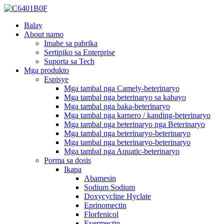
Balay
About namo
Imahe sa pabrika
Sertipiko sa Enterprise
Suporta sa Tech
Mga produkto
Espisye
Mga tambal nga Camely-beterinaryo
Mga tambal nga beterinaryo sa kabayo
Mga tambal nga baka-beterinaryo
Mga tambal nga karnero / kanding-beterinaryo
Mga tambal nga beterinaryo nga Beterinaryo
Mga tambal nga beterinaryo-beterinaryo
Mga tambal nga beterinaryo-beterinaryo
Mga tambal nga Aquatic-beterinaryo
Porma sa dosis
Ikapa
Abamesin
Sodium Sodium
Doxycycline Hyclate
Eprinomectin
Florfenicol
Evermectin