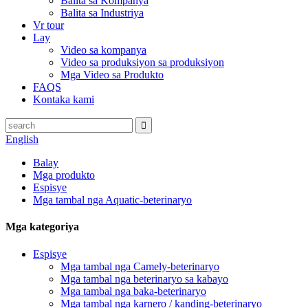
Balita sa Kompanya
Balita sa Industriya
Vr tour
Lay
Video sa kompanya
Video sa produksiyon sa produksiyon
Mga Video sa Produkto
FAQS
Kontaka kami
English
Balay
Mga produkto
Espisye
Mga tambal nga Aquatic-beterinaryo
Mga kategoriya
Espisye
Mga tambal nga Camely-beterinaryo
Mga tambal nga beterinaryo sa kabayo
Mga tambal nga baka-beterinaryo
Mga tambal nga karnero / kanding-beterinaryo