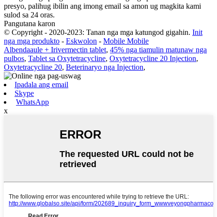
presyo, palihug ibilin ang imong email sa amon ug magkita kami
sulod sa 24 oras.
Pangutana karon
© Copyright - 2020-2023: Tanan nga mga katungod gigahin.
Init
nga mga produkto
-
Eskwolon
-
Mobile Mobile
Albendaaule + Irivermectin tablet
,
45% nga tiamulin matunaw nga
pulbos
,
Tablet sa Oxytetracycline
,
Oxytetracycline 20 Injection
,
Oxytetracycline 20
,
Beterinaryo nga Injection
,
Ipadala ang email
Skype
WhatsApp
x