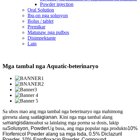
Powder injection
Oral Solution
Ibu-on nga solusyon
Bolus / tablet
Premikar
Matunaw nga pulbos
Disimpektante
Lain
Mga tambal nga Aquatic-beterinaryo
Sa ubos mao ang mga tambal nga beterinaryo nga mahimong
gireseta alang sa
atagianan
. Kini nga mga tambal alang
sa
mangisda
moabut sa lainlaing mga porma sa dosis, lakip
na
Solusyon, Powder
Ug busa, ang mga popular nga produkto
10%
Florfenicol Powder alang sa mga Isda, 0.5% Diclazuril
Powder, 10% Enrofloxacin Powder, Compound