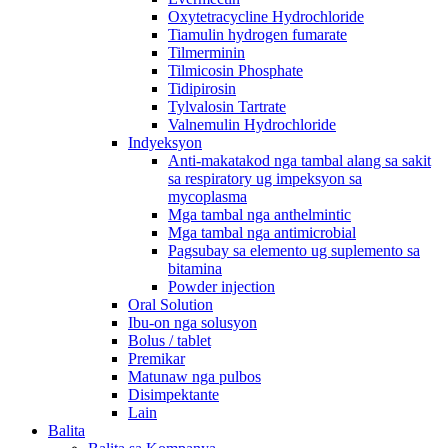
Oxytetracycline Hydrochloride
Tiamulin hydrogen fumarate
Tilmerminin
Tilmicosin Phosphate
Tidipirosin
Tylvalosin Tartrate
Valnemulin Hydrochloride
Indyeksyon
Anti-makatakod nga tambal alang sa sakit
sa respiratory ug impeksyon sa
mycoplasma
Mga tambal nga anthelmintic
Mga tambal nga antimicrobial
Pagsubay sa elemento ug suplemento sa
bitamina
Powder injection
Oral Solution
Ibu-on nga solusyon
Bolus / tablet
Premikar
Matunaw nga pulbos
Disimpektante
Lain
Balita