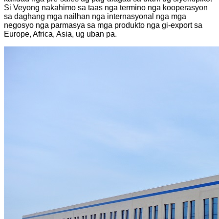
Si Veyong nakahimo sa taas nga termino nga kooperasyon
sa daghang mga nailhan nga internasyonal nga mga
negosyo nga parmasya sa mga produkto nga gi-export sa
Europe, Africa, Asia, ug uban pa.