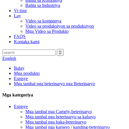
Balita sa Kompanya
Balita sa Industriya
Vr tour
Lay
Video sa kompanya
Video sa produksiyon sa produksiyon
Mga Video sa Produkto
FAQS
Kontaka kami
English
Balay
Mga produkto
Espisye
Mga tambal nga beterinaryo nga Beterinaryo
Mga kategoriya
Espisye
Mga tambal nga Camely-beterinaryo
Mga tambal nga beterinaryo sa kabayo
Mga tambal nga baka-beterinaryo
Mga tambal nga karnero / kanding-beterinaryo