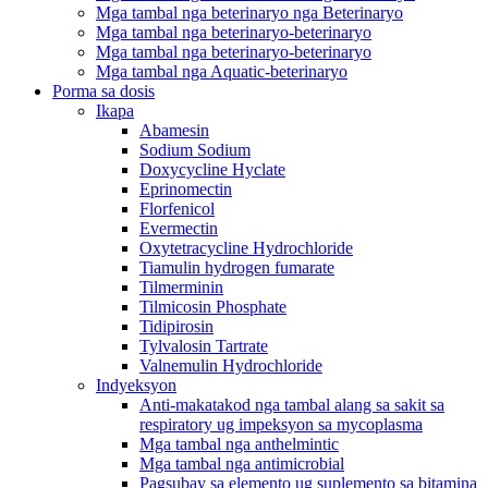
Mga tambal nga beterinaryo nga Beterinaryo
Mga tambal nga beterinaryo-beterinaryo
Mga tambal nga beterinaryo-beterinaryo
Mga tambal nga Aquatic-beterinaryo
Porma sa dosis
Ikapa
Abamesin
Sodium Sodium
Doxycycline Hyclate
Eprinomectin
Florfenicol
Evermectin
Oxytetracycline Hydrochloride
Tiamulin hydrogen fumarate
Tilmerminin
Tilmicosin Phosphate
Tidipirosin
Tylvalosin Tartrate
Valnemulin Hydrochloride
Indyeksyon
Anti-makatakod nga tambal alang sa sakit sa
respiratory ug impeksyon sa mycoplasma
Mga tambal nga anthelmintic
Mga tambal nga antimicrobial
Pagsubay sa elemento ug suplemento sa bitamina