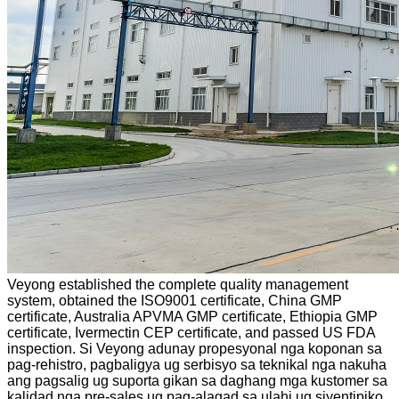
Veyong established the complete quality management
system, obtained the ISO9001 certificate, China GMP
certificate, Australia APVMA GMP certificate, Ethiopia GMP
certificate, Ivermectin CEP certificate, and passed US FDA
inspection. Si Veyong adunay propesyonal nga koponan sa
pag-rehistro, pagbaligya ug serbisyo sa teknikal nga nakuha
ang pagsalig ug suporta gikan sa daghang mga kustomer sa
kalidad nga pre-sales ug pag-alagad sa ulahi ug siyentipiko.