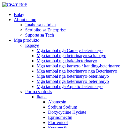
Balay
About namo
Imahe sa pabrika
Sertipiko sa Enterprise
Suporta sa Tech
Mga produkto
Espisye
Mga tambal nga Camely-beterinaryo
Mga tambal nga beterinaryo sa kabayo
Mga tambal nga baka-beterinaryo
Mga tambal nga karnero / kanding-beterinaryo
Mga tambal nga beterinaryo nga Beterinaryo
Mga tambal nga beterinaryo-beterinaryo
Mga tambal nga beterinaryo-beterinaryo
Mga tambal nga Aquatic-beterinaryo
Porma sa dosis
Ikapa
Abamesin
Sodium Sodium
Doxycycline Hyclate
Eprinomectin
Florfenicol
Evermectin