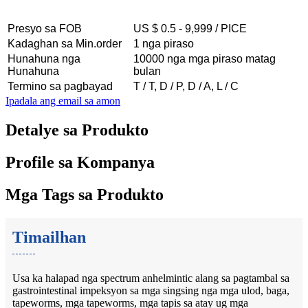
Presyo sa FOB
US $ 0.5 - 9,999 / PICE
Kadaghan sa Min.order
1 nga piraso
Hunahuna nga
10000 nga mga piraso matag
Hunahuna
bulan
Termino sa pagbayad
T / T, D / P, D / A, L / C
Ipadala ang email sa amon
Detalye sa Produkto
Profile sa Kompanya
Mga Tags sa Produkto
Timailhan
Usa ka halapad nga spectrum anhelmintic alang sa pagtambal sa
gastrointestinal impeksyon sa mga singsing nga mga ulod, baga,
tapeworms, mga tapeworms, mga tapis sa atay ug mga