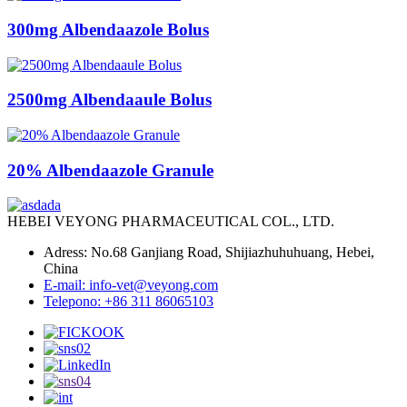
300mg Albendaazole Bolus
2500mg Albendaaule Bolus
20% Albendaazole Granule
HEBEI VEYONG PHARMACEUTICAL COL., LTD.
Adress: No.68 Ganjiang Road, Shijiazhuhuhuang, Hebei,
China
E-mail: info-vet@veyong.com
Telepono: +86 311 86065103