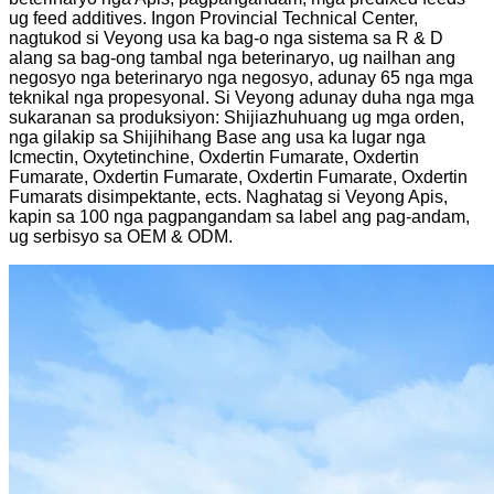
ug feed additives. Ingon Provincial Technical Center,
nagtukod si Veyong usa ka bag-o nga sistema sa R ​​& D
alang sa bag-ong tambal nga beterinaryo, ug nailhan ang
negosyo nga beterinaryo nga negosyo, adunay 65 nga mga
teknikal nga propesyonal. Si Veyong adunay duha nga mga
sukaranan sa produksiyon: Shijiazhuhuang ug mga orden,
nga gilakip sa Shijihihang Base ang usa ka lugar nga
Icmectin, Oxytetinchine, Oxdertin Fumarate, Oxdertin
Fumarate, Oxdertin Fumarate, Oxdertin Fumarate, Oxdertin
Fumarats disimpektante, ects. Naghatag si Veyong Apis,
kapin sa 100 nga pagpangandam sa label ang pag-andam,
ug serbisyo sa OEM & ODM.