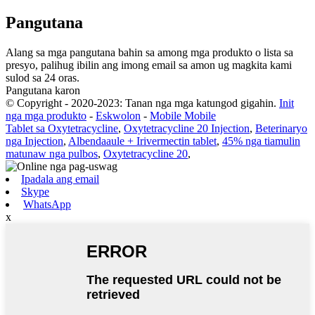
Pangutana
Alang sa mga pangutana bahin sa among mga produkto o lista sa
presyo, palihug ibilin ang imong email sa amon ug magkita kami
sulod sa 24 oras.
Pangutana karon
© Copyright - 2020-2023: Tanan nga mga katungod gigahin.
Init
nga mga produkto
-
Eskwolon
-
Mobile Mobile
Tablet sa Oxytetracycline
,
Oxytetracycline 20 Injection
,
Beterinaryo
nga Injection
,
Albendaaule + Irivermectin tablet
,
45% nga tiamulin
matunaw nga pulbos
,
Oxytetracycline 20
,
Ipadala ang email
Skype
WhatsApp
x