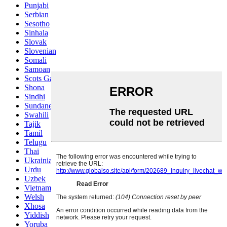
Punjabi
Serbian
Sesotho
Sinhala
Slovak
Slovenian
Somali
Samoan
Scots Gaelic
Shona
Sindhi
Sundanese
Swahili
Tajik
Tamil
Telugu
Thai
Ukrainian
Urdu
Uzbek
Vietnamese
Welsh
Xhosa
Yiddish
Yoruba