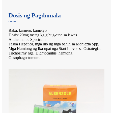
Dosis ug Pagdumala
Baka, karnero, kamelyo
Dosis: 20mg matag kg gibug-aton sa lawas.
Anthelmintic Spectrum:
Fasila Hepatica, mga ulo ug mga bahin sa Moniezia Spp,
Mga Hamtong ug Ika-upat nga Start Larvae sa Ostrategia,
Trichosirny nga, Dichtocaulus, hamtong,
Oesophagostomum.