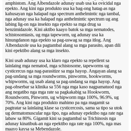
amphistom. Ang Albendazole adunay usab usa ka ovicidal nga
epekto. Ang kini nga produkto usa ka bag-ong hatag-as nga
kahusayan nga halapad nga spectrum anthelmintic nga tambal,
nga adunay usa ka halapad nga anthelmintic spectrum ug ang
labing lig-on nga insekto nga epekto sa mga drug sa
benzimidazole. Kini aktibo kaayo batok sa mga nematodes,
schistosomiasis, ug mga tapeworm, ug adunay usa ka
hinungdanon nga epekto sa pag-uswag sa mga itlog. Ang
Albendazole usa ka pagtambal alang sa mga parasito, apan dili
kini epektibo alang sa mga insekto.
Kini usab adunay usa ka klaro nga epekto sa repellent sa
lainlaing mga nematod, mga schistosome, tapeworms ug
cysticercus nga nag-parasitize sa mga hayop. Angayan alang sa
pag-undang sa mga roundworms, pinworms, hookworms,
whipworms, ug usab alang sa pag-undang sa mga hayop. Ang
pag-obserbar sa klinika sa 556 nga mga kaso nagpamatuod nga
ang negatibo nga mga rate sa pagkakabig sa Hookworm,
Roundworm, Pinworm, ug whipworm mga 100%, 96.9%, ug
70%. Ang kini nga produkto mahimo pa nga magamit sa
pagtratar sa lainlaing klase sa cysticercosis, sama sa tipo sa utok
ug dermatomuscular nga tipo, nga adunay epektibo nga rate nga
labaw sa 80%. Gigamit kini sa pagtambal sa Trichinosis nga
adunay kinatibuk-an nga epektibo nga rate nga 100%, nga mas
maayo kaysa sa Mebendazole.