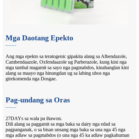
Mga Daotang Epekto
Ang mga epekto sa teratogenic gipakita alang sa Albendazole,
Cambendaazole, Oxfendaazole ug Parberazole, kung kini nga
mga tambal magamit sa sayo nga pagmabdos, kinahanglan kini
alang sa maayo nga hinungdan ug sa labing ubos nga
girekomenda nga Dosgae.
Pag-undang sa Oras
27DAYs sa wala pa ihawon.
Dili alang sa paggamit sa mga baka sa dairy nga edad sa
pagpanganak, o sa bisan unsang mga baka sa una nga 45 nga
mga adlaw sa pagmabdos (o una nga 45 ka adlaw pagkahuman