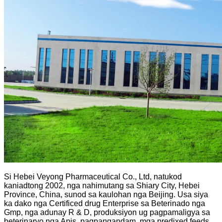
Si Hebei Veyong Pharmaceutical Co., Ltd, natukod
kaniadtong 2002, nga nahimutang sa Shiary City, Hebei
Province, China, sunod sa kaulohan nga Beijing. Usa siya
ka dako nga Certificed drug Enterprise sa Beterinado nga
Gmp, nga adunay R & D, produksiyon ug pagpamaligya sa
beterinaryo nga Apis, pagpangandam, mga predixed feeds