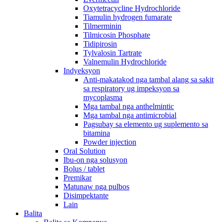
Oxytetracycline Hydrochloride
Tiamulin hydrogen fumarate
Tilmerminin
Tilmicosin Phosphate
Tidipirosin
Tylvalosin Tartrate
Valnemulin Hydrochloride
Indyeksyon
Anti-makatakod nga tambal alang sa sakit
sa respiratory ug impeksyon sa
mycoplasma
Mga tambal nga anthelmintic
Mga tambal nga antimicrobial
Pagsubay sa elemento ug suplemento sa
bitamina
Powder injection
Oral Solution
Ibu-on nga solusyon
Bolus / tablet
Premikar
Matunaw nga pulbos
Disimpektante
Lain
Balita