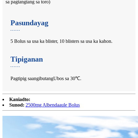
sa pagtangtang sa toro)
Pasundayag
5 Bolus sa usa ka blister, 10 blisters sa usa ka kahon.
Tipiganan
Pagtipig sa
ang
ibutang
Ubos sa 30
℃
.
Kaniadto:
Sunod:
2500mg Albendaaule Bolus