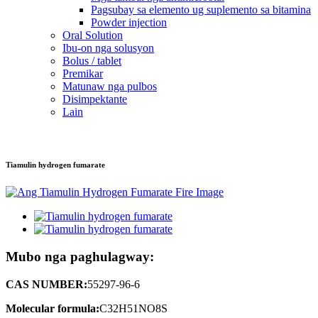
Pagsubay sa elemento ug suplemento sa bitamina
Powder injection
Oral Solution
Ibu-on nga solusyon
Bolus / tablet
Premikar
Matunaw nga pulbos
Disimpektante
Lain
Tiamulin hydrogen fumarate
Mubo nga paghulagway:
CAS NUMBER:
55297-96-6
Molecular formula:
C32H51NO8S