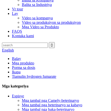
Balita sa Kompanya
Balita sa Industriya
Vr tour
Lay
Video sa kompanya
Video sa produksiyon sa produksiyon
Mga Video sa Produkto
FAQS
Kontaka kami
English
Balay
Mga produkto
Porma sa dosis
Ikapa
Tiamulin hydrogen fumarate
Mga kategoriya
Espisye
Mga tambal nga Camely-beterinaryo
Mga tambal nga beterinaryo sa kabayo
Mga tambal nga baka-beterinaryo