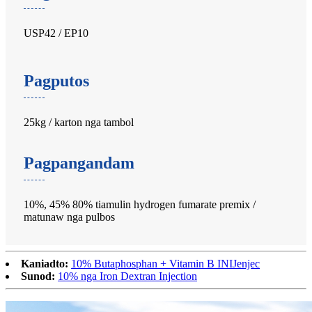
USP42 / EP10
Pagputos
25kg / karton nga tambol
Pagpangandam
10%, 45% 80% tiamulin hydrogen fumarate premix /
matunaw nga pulbos
Kaniadto:
10% Butaphosphan + Vitamin B INIJenjec
Sunod:
10% nga Iron Dextran Injection