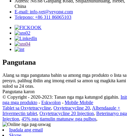
Adress: No.68 Ganjiang Road, Shijiazhuhuhuang, Hebei,
China
E-mail: info-vet@veyong.com
Telepono: +86 311 86065103
Pangutana
Alang sa mga pangutana bahin sa among mga produkto o lista sa
presyo, palihug ibilin ang imong email sa amon ug magkita kami
sulod sa 24 oras.
Pangutana karon
© Copyright - 2020-2023: Tanan nga mga katungod gigahin.
Init
nga mga produkto
-
Eskwolon
-
Mobile Mobile
Tablet sa Oxytetracycline
,
Oxytetracycline 20
,
Albendaaule +
Irivermectin tablet
,
Oxytetracycline 20 Injection
,
Beterinaryo nga
Injection
,
45% nga tiamulin matunaw nga pulbos
,
Ipadala ang email
Skype