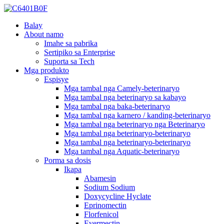
Balay
About namo
Imahe sa pabrika
Sertipiko sa Enterprise
Suporta sa Tech
Mga produkto
Espisye
Mga tambal nga Camely-beterinaryo
Mga tambal nga beterinaryo sa kabayo
Mga tambal nga baka-beterinaryo
Mga tambal nga karnero / kanding-beterinaryo
Mga tambal nga beterinaryo nga Beterinaryo
Mga tambal nga beterinaryo-beterinaryo
Mga tambal nga beterinaryo-beterinaryo
Mga tambal nga Aquatic-beterinaryo
Porma sa dosis
Ikapa
Abamesin
Sodium Sodium
Doxycycline Hyclate
Eprinomectin
Florfenicol
Evermectin