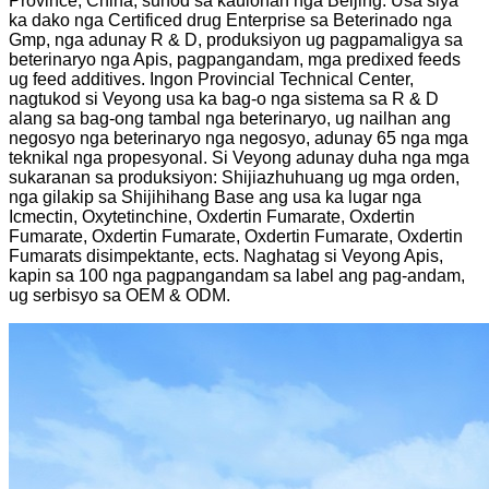
Province, China, sunod sa kaulohan nga Beijing. Usa siya
ka dako nga Certificed drug Enterprise sa Beterinado nga
Gmp, nga adunay R & D, produksiyon ug pagpamaligya sa
beterinaryo nga Apis, pagpangandam, mga predixed feeds
ug feed additives. Ingon Provincial Technical Center,
nagtukod si Veyong usa ka bag-o nga sistema sa R ​​& D
alang sa bag-ong tambal nga beterinaryo, ug nailhan ang
negosyo nga beterinaryo nga negosyo, adunay 65 nga mga
teknikal nga propesyonal. Si Veyong adunay duha nga mga
sukaranan sa produksiyon: Shijiazhuhuang ug mga orden,
nga gilakip sa Shijihihang Base ang usa ka lugar nga
Icmectin, Oxytetinchine, Oxdertin Fumarate, Oxdertin
Fumarate, Oxdertin Fumarate, Oxdertin Fumarate, Oxdertin
Fumarats disimpektante, ects. Naghatag si Veyong Apis,
kapin sa 100 nga pagpangandam sa label ang pag-andam,
ug serbisyo sa OEM & ODM.