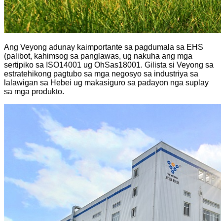
Ang Veyong adunay kaimportante sa pagdumala sa EHS
(palibot, kahimsog sa panglawas, ug nakuha ang mga
sertipiko sa ISO14001 ug OhSas18001. Gilista si Veyong sa
estratehikong pagtubo sa mga negosyo sa industriya sa
lalawigan sa Hebei ug makasiguro sa padayon nga suplay
sa mga produkto.