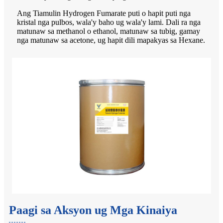
Ang Tiamulin Hydrogen Fumarate puti o hapit puti nga
kristal nga pulbos, wala'y baho ug wala'y lami. Dali ra nga
matunaw sa methanol o ethanol, matunaw sa tubig, gamay
nga matunaw sa acetone, ug hapit dili mapakyas sa Hexane.
Paagi sa Aksyon ug Mga Kinaiya