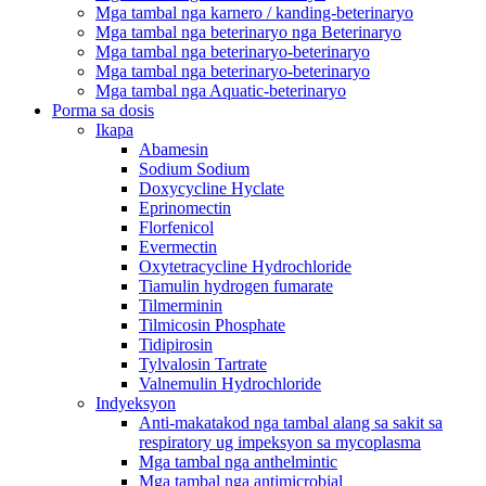
Mga tambal nga karnero / kanding-beterinaryo
Mga tambal nga beterinaryo nga Beterinaryo
Mga tambal nga beterinaryo-beterinaryo
Mga tambal nga beterinaryo-beterinaryo
Mga tambal nga Aquatic-beterinaryo
Porma sa dosis
Ikapa
Abamesin
Sodium Sodium
Doxycycline Hyclate
Eprinomectin
Florfenicol
Evermectin
Oxytetracycline Hydrochloride
Tiamulin hydrogen fumarate
Tilmerminin
Tilmicosin Phosphate
Tidipirosin
Tylvalosin Tartrate
Valnemulin Hydrochloride
Indyeksyon
Anti-makatakod nga tambal alang sa sakit sa
respiratory ug impeksyon sa mycoplasma
Mga tambal nga anthelmintic
Mga tambal nga antimicrobial