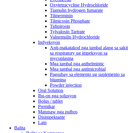
Oxytetracycline Hydrochloride
Tiamulin hydrogen fumarate
Tilmerminin
Tilmicosin Phosphate
Tidipirosin
Tylvalosin Tartrate
Valnemulin Hydrochloride
Indyeksyon
Anti-makatakod nga tambal alang sa sakit
sa respiratory ug impeksyon sa
mycoplasma
Mga tambal nga anthelmintic
Mga tambal nga antimicrobial
Pagsubay sa elemento ug suplemento sa
bitamina
Powder injection
Oral Solution
Ibu-on nga solusyon
Bolus / tablet
Premikar
Matunaw nga pulbos
Disimpektante
Lain
Balita