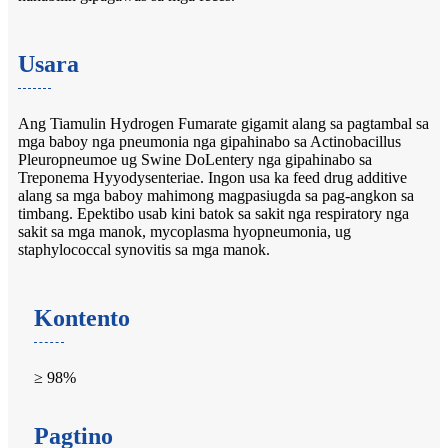
Usara
Ang Tiamulin Hydrogen Fumarate gigamit alang sa pagtambal sa
mga baboy nga pneumonia nga gipahinabo sa Actinobacillus
Pleuropneumoe ug Swine DoLentery nga gipahinabo sa
Treponema Hyyodysenteriae. Ingon usa ka feed drug additive
alang sa mga baboy mahimong magpasiugda sa pag-angkon sa
timbang. Epektibo usab kini batok sa sakit nga respiratory nga
sakit sa mga manok, mycoplasma hyopneumonia, ug
staphylococcal synovitis sa mga manok.
Kontento
≥ 98%
Pagtino