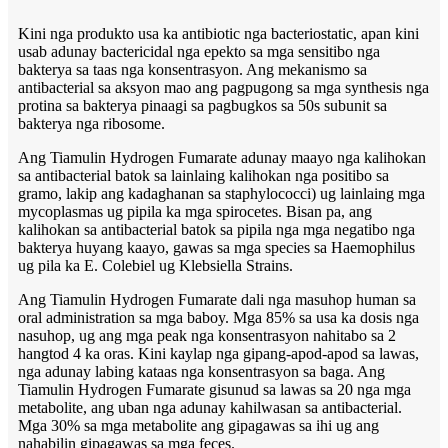
Kini nga produkto usa ka antibiotic nga bacteriostatic, apan kini
usab adunay bactericidal nga epekto sa mga sensitibo nga
bakterya sa taas nga konsentrasyon. Ang mekanismo sa
antibacterial sa aksyon mao ang pagpugong sa mga synthesis nga
protina sa bakterya pinaagi sa pagbugkos sa 50s subunit sa
bakterya nga ribosome.
Ang Tiamulin Hydrogen Fumarate adunay maayo nga kalihokan
sa antibacterial batok sa lainlaing kalihokan nga positibo sa
gramo, lakip ang kadaghanan sa staphylococci) ug lainlaing mga
mycoplasmas ug pipila ka mga spirocetes. Bisan pa, ang
kalihokan sa antibacterial batok sa pipila nga mga negatibo nga
bakterya huyang kaayo, gawas sa mga species sa Haemophilus
ug pila ka E. Colebiel ug Klebsiella Strains.
Ang Tiamulin Hydrogen Fumarate dali nga masuhop human sa
oral administration sa mga baboy. Mga 85% sa usa ka dosis nga
nasuhop, ug ang mga peak nga konsentrasyon nahitabo sa 2
hangtod 4 ka oras. Kini kaylap nga gipang-apod-apod sa lawas,
nga adunay labing kataas nga konsentrasyon sa baga. Ang
Tiamulin Hydrogen Fumarate gisunud sa lawas sa 20 nga mga
metabolite, ang uban nga adunay kahilwasan sa antibacterial.
Mga 30% sa mga metabolite ang gipagawas sa ihi ug ang
nahabilin gipagawas sa mga feces.