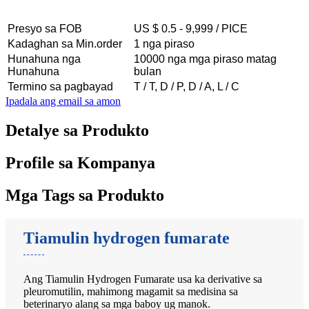
Presyo sa FOB
US $ 0.5 - 9,999 / PICE
Kadaghan sa Min.order
1 nga piraso
Hunahuna nga
10000 nga mga piraso matag
Hunahuna
bulan
Termino sa pagbayad
T / T, D / P, D / A, L / C
Ipadala ang email sa amon
Detalye sa Produkto
Profile sa Kompanya
Mga Tags sa Produkto
Tiamulin hydrogen fumarate
Ang Tiamulin Hydrogen Fumarate usa ka derivative sa
pleuromutilin, mahimong magamit sa medisina sa
beterinaryo alang sa mga baboy ug manok.