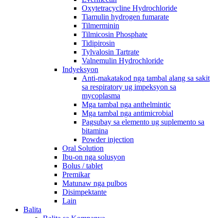
Oxytetracycline Hydrochloride
Tiamulin hydrogen fumarate
Tilmerminin
Tilmicosin Phosphate
Tidipirosin
Tylvalosin Tartrate
Valnemulin Hydrochloride
Indyeksyon
Anti-makatakod nga tambal alang sa sakit
sa respiratory ug impeksyon sa
mycoplasma
Mga tambal nga anthelmintic
Mga tambal nga antimicrobial
Pagsubay sa elemento ug suplemento sa
bitamina
Powder injection
Oral Solution
Ibu-on nga solusyon
Bolus / tablet
Premikar
Matunaw nga pulbos
Disimpektante
Lain
Balita