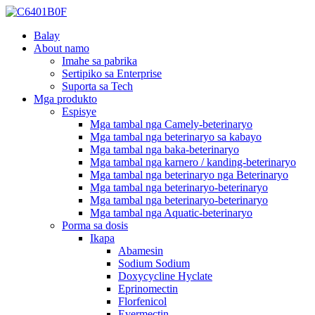
Balay
About namo
Imahe sa pabrika
Sertipiko sa Enterprise
Suporta sa Tech
Mga produkto
Espisye
Mga tambal nga Camely-beterinaryo
Mga tambal nga beterinaryo sa kabayo
Mga tambal nga baka-beterinaryo
Mga tambal nga karnero / kanding-beterinaryo
Mga tambal nga beterinaryo nga Beterinaryo
Mga tambal nga beterinaryo-beterinaryo
Mga tambal nga beterinaryo-beterinaryo
Mga tambal nga Aquatic-beterinaryo
Porma sa dosis
Ikapa
Abamesin
Sodium Sodium
Doxycycline Hyclate
Eprinomectin
Florfenicol
Evermectin