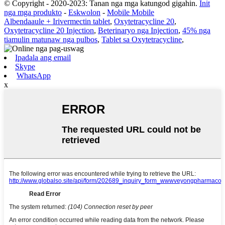
© Copyright - 2020-2023: Tanan nga mga katungod gigahin.
Init
nga mga produkto
-
Eskwolon
-
Mobile Mobile
Albendaaule + Irivermectin tablet
,
Oxytetracycline 20
,
Oxytetracycline 20 Injection
,
Beterinaryo nga Injection
,
45% nga
tiamulin matunaw nga pulbos
,
Tablet sa Oxytetracycline
,
Ipadala ang email
Skype
WhatsApp
x