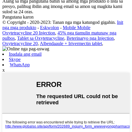
Alang sa mga pangutana bahin sa among mga produkto o lista sa
presyo, palihug ibilin ang imong email sa amon ug magkita kami
sulod sa 24 oras.
Pangutana karon
© Copyright - 2020-2023: Tanan nga mga katungod gigahin.
Init
nga mga produkto
-
Eskwolon
-
Mobile Mobile
Oxytetracycline 20 Injection
,
45% nga tiamulin matunaw nga
pulbos
,
Tablet sa Oxytetracycline
,
Beterinaryo nga Injection
,
Oxytetracycline 20
,
Albendaaule + Irivermectin tablet
,
Ipadala ang email
Skype
WhatsApp
x