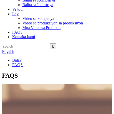
Balita sa Kompanya
Balita sa Industriya
Vr tour
Lay
Video sa kompanya
Video sa produksiyon sa produksiyon
Mga Video sa Produkto
FAQS
Kontaka kami
English
Balay
FAQS
FAQS