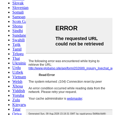
Slovak
Slovenian
Somali
Samoan
Scots Gaelic
Shona
Sindhi
Sundanese
Swahili
Tajik
Tamil
Telugu
Thai
Ukrainian
Urdu
Uzbek
Vietnamese
Welsh
Xhosa
Yiddish
Yoruba
Zulu
Kinyarwanda
Tatar
Oriya