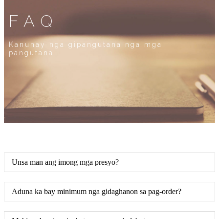
FAQ
Kanunay nga gipangutana nga mga
pangutana
Unsa man ang imong mga presyo?
Aduna ka bay minimum nga gidaghanon sa pag-order?