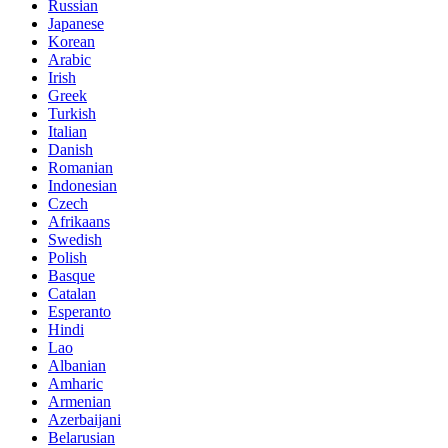
Russian
Japanese
Korean
Arabic
Irish
Greek
Turkish
Italian
Danish
Romanian
Indonesian
Czech
Afrikaans
Swedish
Polish
Basque
Catalan
Esperanto
Hindi
Lao
Albanian
Amharic
Armenian
Azerbaijani
Belarusian