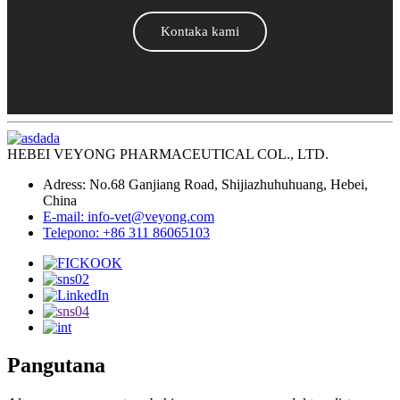
Kontaka kami
HEBEI VEYONG PHARMACEUTICAL COL., LTD.
Adress: No.68 Ganjiang Road, Shijiazhuhuhuang, Hebei,
China
E-mail: info-vet@veyong.com
Telepono: +86 311 86065103
Pangutana