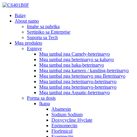
Balay
About namo
Imahe sa pabrika
Sertipiko sa Enterprise
Suporta sa Tech
Mga produkto
Espisye
Mga tambal nga Camely-beterinaryo
Mga tambal nga beterinaryo sa kabayo
Mga tambal nga baka-beterinaryo
Mga tambal nga karnero / kanding-beterinaryo
Mga tambal nga beterinaryo nga Beterinaryo
Mga tambal nga beterinaryo-beterinaryo
Mga tambal nga beterinaryo-beterinaryo
Mga tambal nga Aquatic-beterinaryo
Porma sa dosis
Ikapa
Abamesin
Sodium Sodium
Doxycycline Hyclate
Eprinomectin
Florfenicol
Evermectin