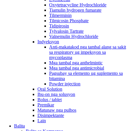
Oxytetracycline Hydrochloride
Tiamulin hydrogen fumarate
Tilmerminin
Tilmicosin Phosphate
Tidipirosin
Tylvalosin Tartrate
Valnemulin Hydrochloride
Indyeksyon
Anti-makatakod nga tambal alang sa sakit
sa respiratory ug impeksyon sa
mycoplasma
Mga tambal nga anthelmintic
Mga tambal nga antimicrobial
Pagsubay sa elemento ug suplemento sa
bitamina
Powder injection
Oral Solution
Ibu-on nga solusyon
Bolus / tablet
Premikar
Matunaw nga pulbos
Disimpektante
Lain
Balita