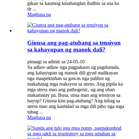
gikan sa kaumog kinahanglan ibalhin sa usa ka
dr ...
Magbasa pa
Giunsa ang pag-atubang sa tensiyon
sa kahayupan ug manok dali?
pinaagi sa admin sa 24-05-10
Sa adlaw-adlaw nga pagpakaon ug pagdumala,
ang kahayupan ug manok dili gyud malikayan
nga maapektuhan sa gawas nga palibot ug
makahatag mga reaksyon sa stress. Ang pipila ka
mga stress mao ang pathogenic, ug ang uban
makamatay pa. Busa, unsa man ang tensiyon sa
hayop? Giunsa kini pag-atubang? Ang tubag sa
stress mao ang kantidad sa mga dili piho nga mga
tubag ...
Magbasa pa