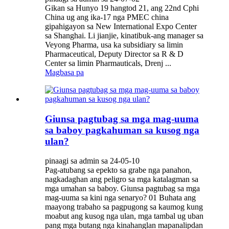
Gikan sa Hunyo 19 hangtod 21, ang 22nd Cphi
China ug ang ika-17 nga PMEC china
gipahigayon sa New International Expo Center
sa Shanghai. Li jianjie, kinatibuk-ang manager sa
Veyong Pharma, usa ka subsidiary sa limin
Pharmaceutical, Deputy Director sa R ​​& D
Center sa limin Pharmauticals, Drenj ...
Magbasa pa
Giunsa pagtubag sa mga mag-uuma
sa baboy pagkahuman sa kusog nga
ulan?
pinaagi sa admin sa 24-05-10
Pag-atubang sa epekto sa grabe nga panahon,
nagkadaghan ang peligro sa mga katalagman sa
mga umahan sa baboy. Giunsa pagtubag sa mga
mag-uuma sa kini nga senaryo? 01 Buhata ang
maayong trabaho sa pagpugong sa kaumog kung
moabut ang kusog nga ulan, mga tambal ug uban
pang mga butang nga kinahanglan mapanalipdan