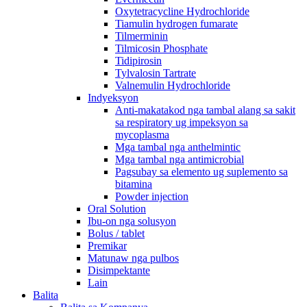
Oxytetracycline Hydrochloride
Tiamulin hydrogen fumarate
Tilmerminin
Tilmicosin Phosphate
Tidipirosin
Tylvalosin Tartrate
Valnemulin Hydrochloride
Indyeksyon
Anti-makatakod nga tambal alang sa sakit
sa respiratory ug impeksyon sa
mycoplasma
Mga tambal nga anthelmintic
Mga tambal nga antimicrobial
Pagsubay sa elemento ug suplemento sa
bitamina
Powder injection
Oral Solution
Ibu-on nga solusyon
Bolus / tablet
Premikar
Matunaw nga pulbos
Disimpektante
Lain
Balita