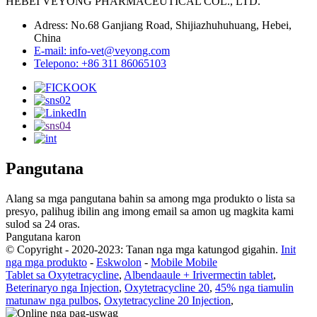
HEBEI VEYONG PHARMACEUTICAL COL., LTD.
Adress: No.68 Ganjiang Road, Shijiazhuhuhuang, Hebei,
China
E-mail: info-vet@veyong.com
Telepono: +86 311 86065103
Pangutana
Alang sa mga pangutana bahin sa among mga produkto o lista sa
presyo, palihug ibilin ang imong email sa amon ug magkita kami
sulod sa 24 oras.
Pangutana karon
© Copyright - 2020-2023: Tanan nga mga katungod gigahin.
Init
nga mga produkto
-
Eskwolon
-
Mobile Mobile
Tablet sa Oxytetracycline
,
Albendaaule + Irivermectin tablet
,
Beterinaryo nga Injection
,
Oxytetracycline 20
,
45% nga tiamulin
matunaw nga pulbos
,
Oxytetracycline 20 Injection
,