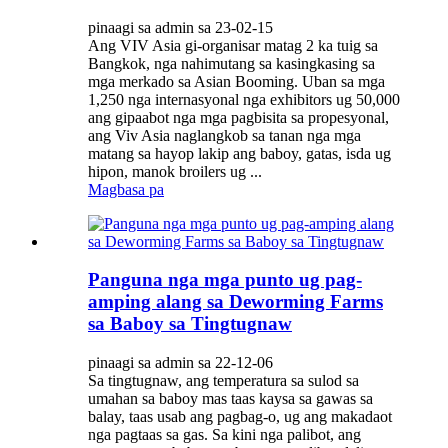
pinaagi sa admin sa 23-02-15
Ang VIV Asia gi-organisar matag 2 ka tuig sa
Bangkok, nga nahimutang sa kasingkasing sa
mga merkado sa Asian Booming. Uban sa mga
1,250 nga internasyonal nga exhibitors ug 50,000
ang gipaabot nga mga pagbisita sa propesyonal,
ang Viv Asia naglangkob sa tanan nga mga
matang sa hayop lakip ang baboy, gatas, isda ug
hipon, manok broilers ug ...
Magbasa pa
Panguna nga mga punto ug pag-
amping alang sa Deworming Farms
sa Baboy sa Tingtugnaw
pinaagi sa admin sa 22-12-06
Sa tingtugnaw, ang temperatura sa sulod sa
umahan sa baboy mas taas kaysa sa gawas sa
balay, taas usab ang pagbag-o, ug ang makadaot
nga pagtaas sa gas. Sa kini nga palibot, ang