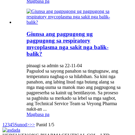
Magbasa pa
Giunsa ang pagpugong ug
pagpugong sa respiratory
mycoplasma nga sakit nga balik-
balik?
pinaagi sa admin sa 22-11-04
Pagsulod sa sayong panahon sa tingtugnaw, ang
temperatura nagbag-o sa hilabihan. Sa kini nga
panahon, ang labing lisud nga butang alang sa
mga mag-uuma sa manok mao ang pagpugong sa
pagpreserba sa kainit ug bentilasyon. Sa proseso
sa pagbisita sa merkado sa lebel sa mga sagbot,
ang Technical Service Team sa Veyong Pharma
nakit-an ...
Magbasa pa
1
2
3
4
5
Sunod>
>>
Panid 1/5