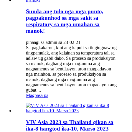
Sunda ang tulo nga mga punto,
pagpakunhod sa mga sakit sa
respiratory sa mga umahan sa
manok!
pinaagi sa admin sa 23-02-21
Sa pagkakaron, kini ang kapuli sa tingtugnaw ug
tingpamulak, ang kalainan sa temperatura tali sa
adlaw ug gabii dako. Sa proseso sa produksiyon
sa manok, daghang mga mag-uuma ang
nagpamenus sa bentilasyon aron magpadayon
nga mainiton, sa proseso sa produksiyon sa
manok, daghang mga mag-uuma ang
nagpamenus sa bentilasyon aron mapadayon ang
gubat ...
Magbasa pa
VIV Asia 2023 sa Thailand gikan sa
ika-8 hangtod ika-10, Marso 2023