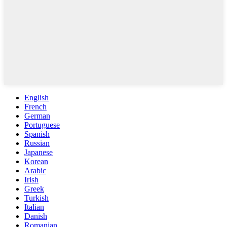
English
French
German
Portuguese
Spanish
Russian
Japanese
Korean
Arabic
Irish
Greek
Turkish
Italian
Danish
Romanian