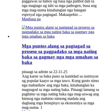
paggawas sa baboy ug basa nga palibot dali ra
nga magtago ug lahi sa mga pathogen, busa ang
mga mag-uuma kinahanglan nga hatagan
espesyal nga pagtagad. Makaapekto ...
Magbasa pa
Mga puntos alang sa pagtagad sa
proseso sa pagpadako sa mga nating
baka sa gagmay nga mga umahan sa
baka
pinaagi sa admin sa 22-11-25
Ang karne sa baka puno sa kantidad sa nutrisyon
ug popular kaayo sa mga tawo. Kung gusto nimo
nga mabanhaw ang mga baka, kinahanglan ka
magsugod sa mga nating baka. Pinaagi lamang sa
paghimo sa mga nating baka nga mag-uswag ang
himsog nga mahimo nimong madala ang
daghang mga benepisyo sa ekonomiya sa mga
mag-uuma. 1