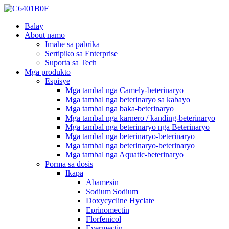
Balay
About namo
Imahe sa pabrika
Sertipiko sa Enterprise
Suporta sa Tech
Mga produkto
Espisye
Mga tambal nga Camely-beterinaryo
Mga tambal nga beterinaryo sa kabayo
Mga tambal nga baka-beterinaryo
Mga tambal nga karnero / kanding-beterinaryo
Mga tambal nga beterinaryo nga Beterinaryo
Mga tambal nga beterinaryo-beterinaryo
Mga tambal nga beterinaryo-beterinaryo
Mga tambal nga Aquatic-beterinaryo
Porma sa dosis
Ikapa
Abamesin
Sodium Sodium
Doxycycline Hyclate
Eprinomectin
Florfenicol
Evermectin