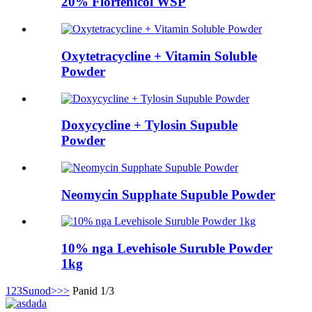
20% Florfenicol WSP
Oxytetracycline + Vitamin Soluble
Powder
Doxycycline + Tylosin Supuble
Powder
Neomycin Supphate Supuble Powder
10% nga Levehisole Suruble Powder
1kg
1
2
3
Sunod>
>>
Panid 1/3