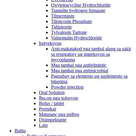
Oxytetracycline Hydrochloride
Tiamulin hydrogen fumarate
Tilmerminin
Tilmicosin Phosphate
Tidipirosin
Tylvalosin Tartrate
Valnemulin Hydrochloride
Indyeksyon
Anti-makatakod nga tambal alang sa sakit
sa respiratory ug impeksyon sa
mycoplasma
Mga tambal nga anthelmintic
Mga tambal nga antimicrobial
Pagsubay sa elemento ug suplemento sa
bitamina
Powder injection
Oral Solution
Ibu-on nga solusyon
Bolus / tablet
Premikar
Matunaw nga pulbos
Disimpektante
Lain
Balita