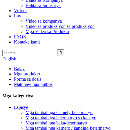
Balita sa Kompanya
Balita sa Industriya
Vr tour
Lay
Video sa kompanya
Video sa produksiyon sa produksiyon
Mga Video sa Produkto
FAQS
Kontaka kami
English
Balay
Mga produkto
Porma sa dosis
Matunaw nga pulbos
Mga kategoriya
Espisye
Mga tambal nga Camely-beterinaryo
Mga tambal nga beterinaryo sa kabayo
Mga tambal nga baka-beterinaryo
Mga tambal nga karnero / kanding-beterinaryo