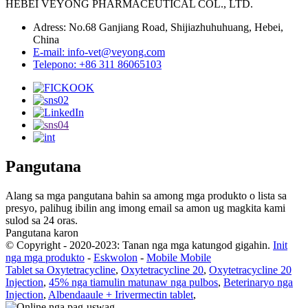
HEBEI VEYONG PHARMACEUTICAL COL., LTD.
Adress: No.68 Ganjiang Road, Shijiazhuhuhuang, Hebei,
China
E-mail: info-vet@veyong.com
Telepono: +86 311 86065103
Pangutana
Alang sa mga pangutana bahin sa among mga produkto o lista sa
presyo, palihug ibilin ang imong email sa amon ug magkita kami
sulod sa 24 oras.
Pangutana karon
© Copyright - 2020-2023: Tanan nga mga katungod gigahin.
Init
nga mga produkto
-
Eskwolon
-
Mobile Mobile
Tablet sa Oxytetracycline
,
Oxytetracycline 20
,
Oxytetracycline 20
Injection
,
45% nga tiamulin matunaw nga pulbos
,
Beterinaryo nga
Injection
,
Albendaaule + Irivermectin tablet
,