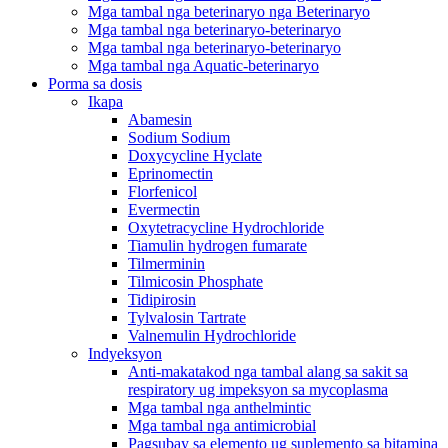
Mga tambal nga beterinaryo nga Beterinaryo
Mga tambal nga beterinaryo-beterinaryo
Mga tambal nga beterinaryo-beterinaryo
Mga tambal nga Aquatic-beterinaryo
Porma sa dosis
Ikapa
Abamesin
Sodium Sodium
Doxycycline Hyclate
Eprinomectin
Florfenicol
Evermectin
Oxytetracycline Hydrochloride
Tiamulin hydrogen fumarate
Tilmerminin
Tilmicosin Phosphate
Tidipirosin
Tylvalosin Tartrate
Valnemulin Hydrochloride
Indyeksyon
Anti-makatakod nga tambal alang sa sakit sa
respiratory ug impeksyon sa mycoplasma
Mga tambal nga anthelmintic
Mga tambal nga antimicrobial
Pagsubay sa elemento ug suplemento sa bitamina