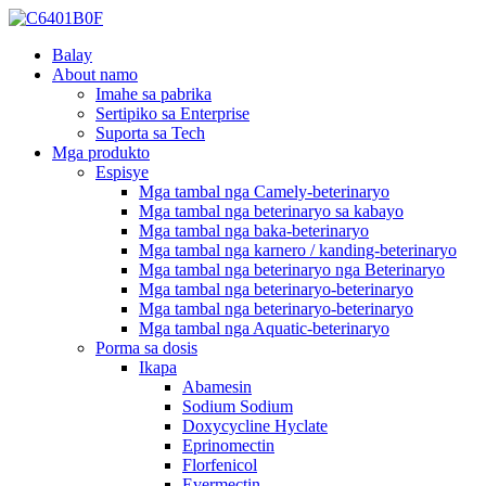
Balay
About namo
Imahe sa pabrika
Sertipiko sa Enterprise
Suporta sa Tech
Mga produkto
Espisye
Mga tambal nga Camely-beterinaryo
Mga tambal nga beterinaryo sa kabayo
Mga tambal nga baka-beterinaryo
Mga tambal nga karnero / kanding-beterinaryo
Mga tambal nga beterinaryo nga Beterinaryo
Mga tambal nga beterinaryo-beterinaryo
Mga tambal nga beterinaryo-beterinaryo
Mga tambal nga Aquatic-beterinaryo
Porma sa dosis
Ikapa
Abamesin
Sodium Sodium
Doxycycline Hyclate
Eprinomectin
Florfenicol
Evermectin