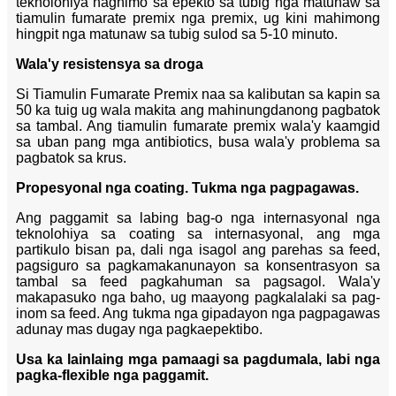
teknolohiya naghimo sa epekto sa tubig nga matunaw sa
tiamulin fumarate premix nga premix, ug kini mahimong
hingpit nga matunaw sa tubig sulod sa 5-10 minuto.
Wala'y resistensya sa droga
Si Tiamulin Fumarate Premix naa sa kalibutan sa kapin sa
50 ka tuig ug wala makita ang mahinungdanong pagbatok
sa tambal. Ang tiamulin fumarate premix wala'y kaamgid
sa uban pang mga antibiotics, busa wala'y problema sa
pagbatok sa krus.
Propesyonal nga coating. Tukma nga pagpagawas.
Ang paggamit sa labing bag-o nga internasyonal nga
teknolohiya sa coating sa internasyonal, ang mga
partikulo bisan pa, dali nga isagol ang parehas sa feed,
pagsiguro sa pagkamakanunayon sa konsentrasyon sa
tambal sa feed pagkahuman sa pagsagol. Wala'y
makapasuko nga baho, ug maayong pagkalalaki sa pag-
inom sa feed. Ang tukma nga gipadayon nga pagpagawas
adunay mas dugay nga pagkaepektibo.
Usa ka lainlaing mga pamaagi sa pagdumala, labi nga
pagka-flexible nga paggamit.