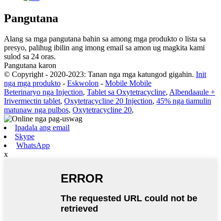
Pangutana
Alang sa mga pangutana bahin sa among mga produkto o lista sa
presyo, palihug ibilin ang imong email sa amon ug magkita kami
sulod sa 24 oras.
Pangutana karon
© Copyright - 2020-2023: Tanan nga mga katungod gigahin.
Init
nga mga produkto
-
Eskwolon
-
Mobile Mobile
Beterinaryo nga Injection
,
Tablet sa Oxytetracycline
,
Albendaaule +
Irivermectin tablet
,
Oxytetracycline 20 Injection
,
45% nga tiamulin
matunaw nga pulbos
,
Oxytetracycline 20
,
Ipadala ang email
Skype
WhatsApp
x