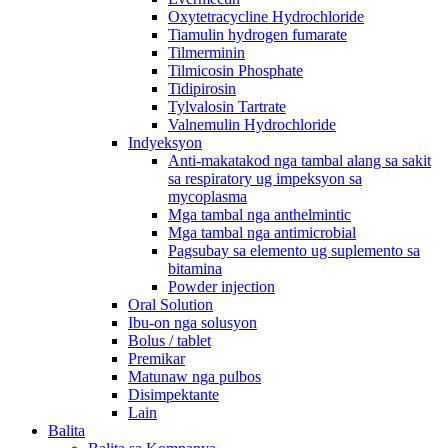
Oxytetracycline Hydrochloride
Tiamulin hydrogen fumarate
Tilmerminin
Tilmicosin Phosphate
Tidipirosin
Tylvalosin Tartrate
Valnemulin Hydrochloride
Indyeksyon
Anti-makatakod nga tambal alang sa sakit
sa respiratory ug impeksyon sa
mycoplasma
Mga tambal nga anthelmintic
Mga tambal nga antimicrobial
Pagsubay sa elemento ug suplemento sa
bitamina
Powder injection
Oral Solution
Ibu-on nga solusyon
Bolus / tablet
Premikar
Matunaw nga pulbos
Disimpektante
Lain
Balita