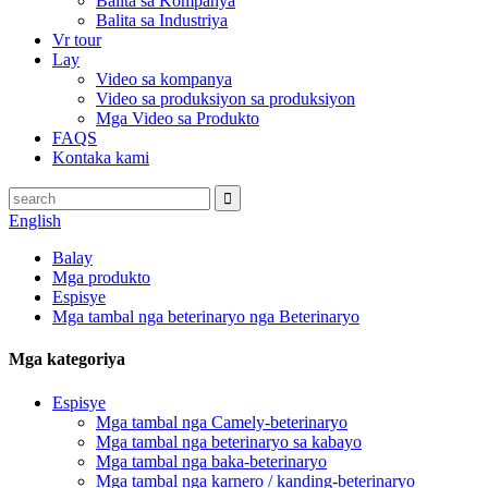
Balita sa Kompanya
Balita sa Industriya
Vr tour
Lay
Video sa kompanya
Video sa produksiyon sa produksiyon
Mga Video sa Produkto
FAQS
Kontaka kami
English
Balay
Mga produkto
Espisye
Mga tambal nga beterinaryo nga Beterinaryo
Mga kategoriya
Espisye
Mga tambal nga Camely-beterinaryo
Mga tambal nga beterinaryo sa kabayo
Mga tambal nga baka-beterinaryo
Mga tambal nga karnero / kanding-beterinaryo