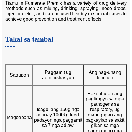
Tiamulin Fumarate Premix has a variety of drug delivery
methods such as mixing, drinking, spraying, nose drops,
injection, etc. , and can be used flexibly in special cases to
achieve good prevention and treatment effects.
Takal sa tambal
Paggamit ug
Ang nag-unang
Sagupon
administrasyon
function
Pakunhuran ang
paglimpyo sa mga
pathogens sa
Isagol ang 150g nga
respiratory, ug
adunay 1000kg feed,
mapugngan ang
Magbabaha
padayon nga paggamit
pagkaylap sa sakit
sa 7 nga adlaw.
gikan sa mga
nagmaneho nga