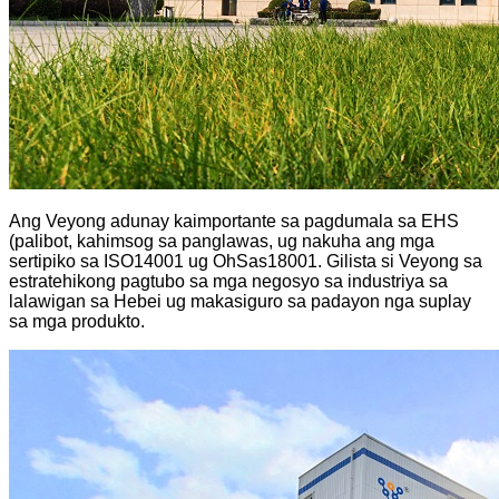
Ang Veyong adunay kaimportante sa pagdumala sa EHS
(palibot, kahimsog sa panglawas, ug nakuha ang mga
sertipiko sa ISO14001 ug OhSas18001. Gilista si Veyong sa
estratehikong pagtubo sa mga negosyo sa industriya sa
lalawigan sa Hebei ug makasiguro sa padayon nga suplay
sa mga produkto.