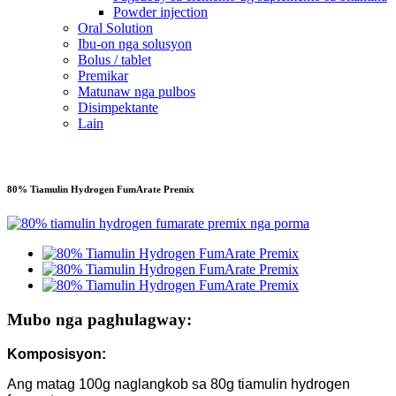
Powder injection
Oral Solution
Ibu-on nga solusyon
Bolus / tablet
Premikar
Matunaw nga pulbos
Disimpektante
Lain
80% Tiamulin Hydrogen FumArate Premix
Mubo nga paghulagway:
Komposisyon:
Ang matag 100g naglangkob sa 80g tiamulin hydrogen