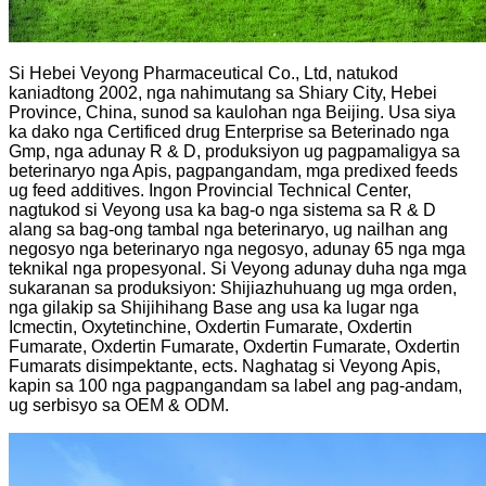
Si Hebei Veyong Pharmaceutical Co., Ltd, natukod
kaniadtong 2002, nga nahimutang sa Shiary City, Hebei
Province, China, sunod sa kaulohan nga Beijing. Usa siya
ka dako nga Certificed drug Enterprise sa Beterinado nga
Gmp, nga adunay R & D, produksiyon ug pagpamaligya sa
beterinaryo nga Apis, pagpangandam, mga predixed feeds
ug feed additives. Ingon Provincial Technical Center,
nagtukod si Veyong usa ka bag-o nga sistema sa R ​​& D
alang sa bag-ong tambal nga beterinaryo, ug nailhan ang
negosyo nga beterinaryo nga negosyo, adunay 65 nga mga
teknikal nga propesyonal. Si Veyong adunay duha nga mga
sukaranan sa produksiyon: Shijiazhuhuang ug mga orden,
nga gilakip sa Shijihihang Base ang usa ka lugar nga
Icmectin, Oxytetinchine, Oxdertin Fumarate, Oxdertin
Fumarate, Oxdertin Fumarate, Oxdertin Fumarate, Oxdertin
Fumarats disimpektante, ects. Naghatag si Veyong Apis,
kapin sa 100 nga pagpangandam sa label ang pag-andam,
ug serbisyo sa OEM & ODM.