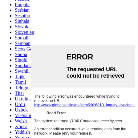
Punjabi
Serbian
Sesotho
Sinhala
Slovak
Slovenian
Somali
Samoan
Scots Gaelic
Shona
Sindhi
Sundanese
Swahili
Tajik
Tamil
Telugu
Thai
Ukrainian
Urdu
Uzbek
Vietnamese
Welsh
Xhosa
Yiddish
Yoruba