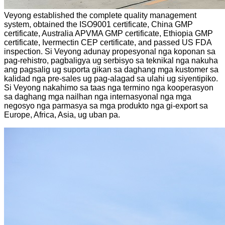
Veyong established the complete quality management
system, obtained the ISO9001 certificate, China GMP
certificate, Australia APVMA GMP certificate, Ethiopia GMP
certificate, Ivermectin CEP certificate, and passed US FDA
inspection. Si Veyong adunay propesyonal nga koponan sa
pag-rehistro, pagbaligya ug serbisyo sa teknikal nga nakuha
ang pagsalig ug suporta gikan sa daghang mga kustomer sa
kalidad nga pre-sales ug pag-alagad sa ulahi ug siyentipiko.
Si Veyong nakahimo sa taas nga termino nga kooperasyon
sa daghang mga nailhan nga internasyonal nga mga
negosyo nga parmasya sa mga produkto nga gi-export sa
Europe, Africa, Asia, ug uban pa.