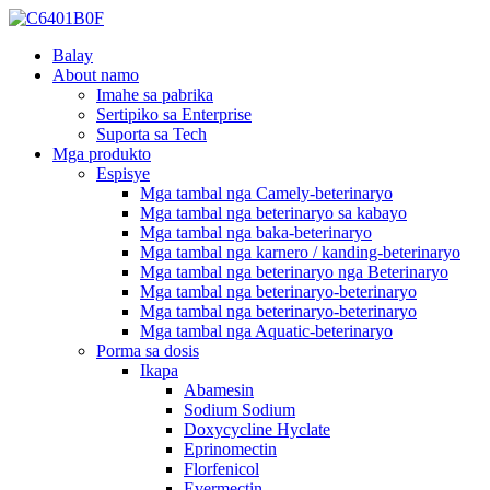
Balay
About namo
Imahe sa pabrika
Sertipiko sa Enterprise
Suporta sa Tech
Mga produkto
Espisye
Mga tambal nga Camely-beterinaryo
Mga tambal nga beterinaryo sa kabayo
Mga tambal nga baka-beterinaryo
Mga tambal nga karnero / kanding-beterinaryo
Mga tambal nga beterinaryo nga Beterinaryo
Mga tambal nga beterinaryo-beterinaryo
Mga tambal nga beterinaryo-beterinaryo
Mga tambal nga Aquatic-beterinaryo
Porma sa dosis
Ikapa
Abamesin
Sodium Sodium
Doxycycline Hyclate
Eprinomectin
Florfenicol
Evermectin