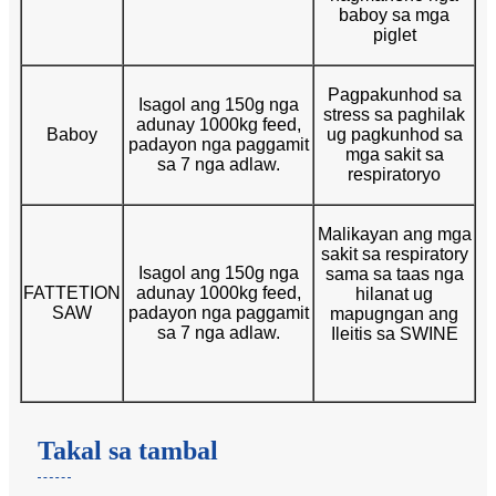
baboy sa mga
piglet
Pagpakunhod sa
Isagol ang 150g nga
stress sa paghilak
adunay 1000kg feed,
Baboy
ug pagkunhod sa
padayon nga paggamit
mga sakit sa
sa 7 nga adlaw.
respiratoryo
Malikayan ang mga
sakit sa respiratory
Isagol ang 150g nga
sama sa taas nga
FATTETION
adunay 1000kg feed,
hilanat ug
SAW
padayon nga paggamit
mapugngan ang
sa 7 nga adlaw.
Ileitis sa SWINE
Takal sa tambal