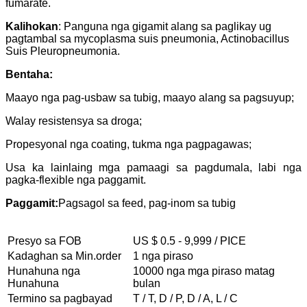
fumarate.
Kalihokan
: Panguna nga gigamit alang sa paglikay ug
pagtambal sa mycoplasma suis pneumonia, Actinobacillus
Suis Pleuropneumonia.
Bentaha:
Maayo nga pag-usbaw sa tubig, maayo alang sa pagsuyup;
Walay resistensya sa droga;
Propesyonal nga coating, tukma nga pagpagawas;
Usa ka lainlaing mga pamaagi sa pagdumala, labi nga
pagka-flexible nga paggamit.
Paggamit:
Pagsagol sa feed, pag-inom sa tubig
Presyo sa FOB
US $ 0.5 - 9,999 / PICE
Kadaghan sa Min.order
1 nga piraso
Hunahuna nga
10000 nga mga piraso matag
Hunahuna
bulan
Termino sa pagbayad
T / T, D / P, D / A, L / C