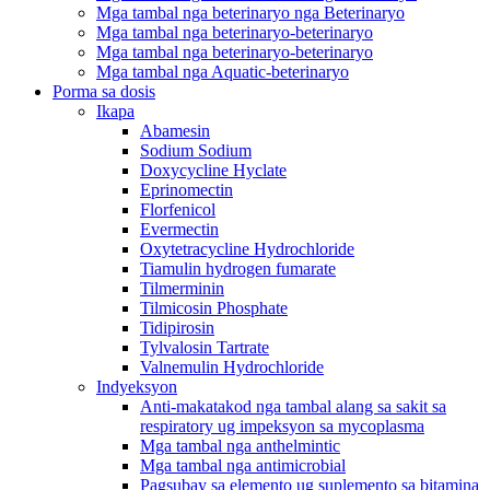
Mga tambal nga beterinaryo nga Beterinaryo
Mga tambal nga beterinaryo-beterinaryo
Mga tambal nga beterinaryo-beterinaryo
Mga tambal nga Aquatic-beterinaryo
Porma sa dosis
Ikapa
Abamesin
Sodium Sodium
Doxycycline Hyclate
Eprinomectin
Florfenicol
Evermectin
Oxytetracycline Hydrochloride
Tiamulin hydrogen fumarate
Tilmerminin
Tilmicosin Phosphate
Tidipirosin
Tylvalosin Tartrate
Valnemulin Hydrochloride
Indyeksyon
Anti-makatakod nga tambal alang sa sakit sa
respiratory ug impeksyon sa mycoplasma
Mga tambal nga anthelmintic
Mga tambal nga antimicrobial
Pagsubay sa elemento ug suplemento sa bitamina