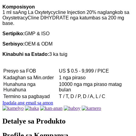
Komposisyon
1 ml sa
Ang La Oxytetycycline Injection 20% naglangkob sa
OxystetracyCline DIHYDRATE nga katumbas sa 200 mg
base.
Sertipiko:
GMP & ISO
Serbisyo:
OEM & ODM
Kinabuhi sa Estado:
3 ka tuig
Presyo sa FOB
US $ 0.5 - 9,999 / PICE
Kadaghan sa Min.order
1 nga piraso
Hunahuna nga
10000 nga mga piraso matag
Hunahuna
bulan
Termino sa pagbayad
T / T, D / P, D / A, L / C
Ipadala ang email sa amon
Detalye sa Produkto
Profile sa Kompanya