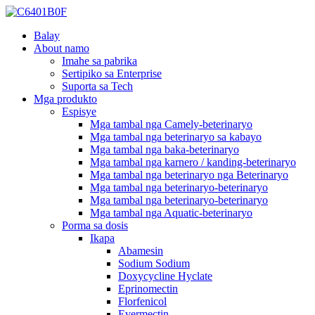
Balay
About namo
Imahe sa pabrika
Sertipiko sa Enterprise
Suporta sa Tech
Mga produkto
Espisye
Mga tambal nga Camely-beterinaryo
Mga tambal nga beterinaryo sa kabayo
Mga tambal nga baka-beterinaryo
Mga tambal nga karnero / kanding-beterinaryo
Mga tambal nga beterinaryo nga Beterinaryo
Mga tambal nga beterinaryo-beterinaryo
Mga tambal nga beterinaryo-beterinaryo
Mga tambal nga Aquatic-beterinaryo
Porma sa dosis
Ikapa
Abamesin
Sodium Sodium
Doxycycline Hyclate
Eprinomectin
Florfenicol
Evermectin