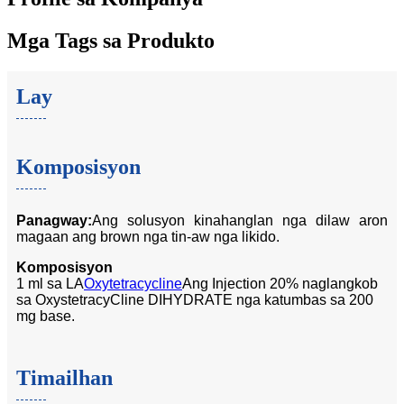
Mga Tags sa Produkto
Lay
Komposisyon
Panagway:
Ang solusyon kinahanglan nga dilaw aron
magaan ang brown nga tin-aw nga likido.
Komposisyon
1 ml sa LA
Oxytetracycline
Ang Injection 20% naglangkob
sa OxystetracyCline DIHYDRATE nga katumbas sa 200
mg base.
Timailhan