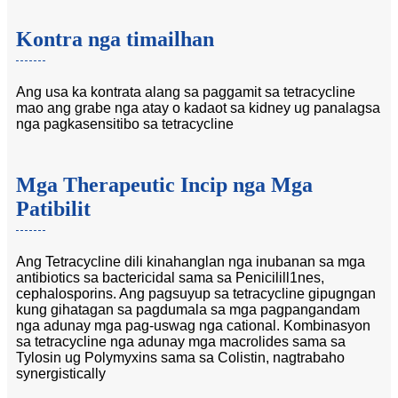
Kontra nga timailhan
Ang usa ka kontrata alang sa paggamit sa tetracycline
mao ang grabe nga atay o kadaot sa kidney ug panalagsa
nga pagkasensitibo sa tetracycline
Mga Therapeutic Incip nga Mga
Patibilit
Ang Tetracycline dili kinahanglan nga inubanan sa mga
antibiotics sa bactericidal sama sa Penicilill1nes,
cephalosporins. Ang pagsuyup sa tetracycline gipugngan
kung gihatagan sa pagdumala sa mga pagpangandam
nga adunay mga pag-uswag nga cational. Kombinasyon
sa tetracycline nga adunay mga macrolides sama sa
Tylosin ug Polymyxins sama sa Colistin, nagtrabaho
synergistically