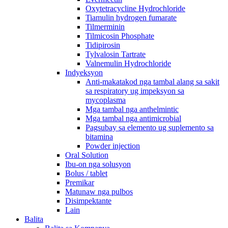
Oxytetracycline Hydrochloride
Tiamulin hydrogen fumarate
Tilmerminin
Tilmicosin Phosphate
Tidipirosin
Tylvalosin Tartrate
Valnemulin Hydrochloride
Indyeksyon
Anti-makatakod nga tambal alang sa sakit
sa respiratory ug impeksyon sa
mycoplasma
Mga tambal nga anthelmintic
Mga tambal nga antimicrobial
Pagsubay sa elemento ug suplemento sa
bitamina
Powder injection
Oral Solution
Ibu-on nga solusyon
Bolus / tablet
Premikar
Matunaw nga pulbos
Disimpektante
Lain
Balita