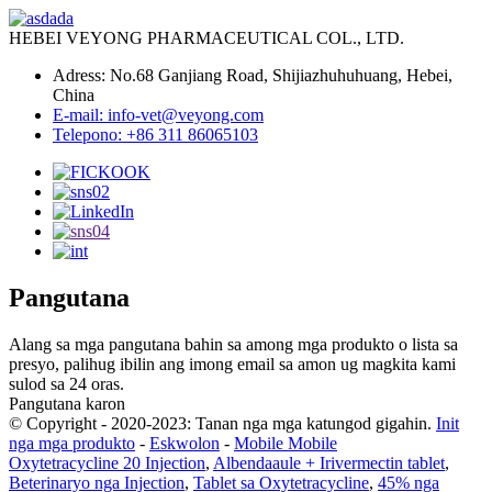
HEBEI VEYONG PHARMACEUTICAL COL., LTD.
Adress: No.68 Ganjiang Road, Shijiazhuhuhuang, Hebei,
China
E-mail: info-vet@veyong.com
Telepono: +86 311 86065103
Pangutana
Alang sa mga pangutana bahin sa among mga produkto o lista sa
presyo, palihug ibilin ang imong email sa amon ug magkita kami
sulod sa 24 oras.
Pangutana karon
© Copyright - 2020-2023: Tanan nga mga katungod gigahin.
Init
nga mga produkto
-
Eskwolon
-
Mobile Mobile
Oxytetracycline 20 Injection
,
Albendaaule + Irivermectin tablet
,
Beterinaryo nga Injection
,
Tablet sa Oxytetracycline
,
45% nga