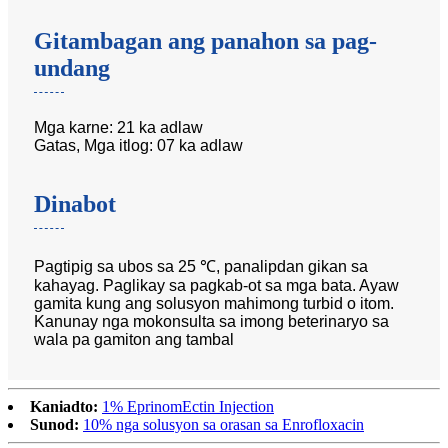
Gitambagan ang panahon sa pag-
undang
Mga karne: 21 ka adlaw
Gatas, Mga itlog: 07 ka adlaw
Dinabot
Pagtipig sa ubos sa 25 ℃, panalipdan gikan sa
kahayag. Paglikay sa pagkab-ot sa mga bata. Ayaw
gamita kung ang solusyon mahimong turbid o itom.
Kanunay nga mokonsulta sa imong beterinaryo sa
wala pa gamiton ang tambal
Kaniadto:
1% EprinomEctin Injection
Sunod:
10% nga solusyon sa orasan sa Enrofloxacin