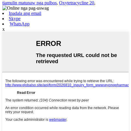
tiamulin matunaw nga pulbos
,
Oxytetracycline 20
,
Ipadala ang email
Skype
WhatsApp
x