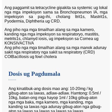
Ang paggamit sa tetracycline gipakita sa systemic ug lokal
nga mga impeksyon sama sa Bronchopneumon IA, mga
impeksyon sa pag-ihi, cholang Itrit1s, Mastrit1s,
Pyodermia, Diphtheria ug CRD.
Ang piho nga mga timailhan alang sa mga karnero,
kanding nga mga impeksyon sa respiratoryo, mastitis,
metrits1s, chlamyd iosis, ug impeksyon sa Cornea ug
KONSIVACTIVA
Ang piho nga mga timailhan alang sa mga manok adunay
sakit nga respiratory nga sakit sa respiratory (CRD)
COIBacillosis ug fowl cholera
Dosis ug Pagdumala
Ang kinatibuk-ang dosis mao ang: 10-20mg / kg
gibug-aton sa lawas, adlaw-adlaw. Hamtong: 0.5ml /
10kg, batan-ong mga hayop 1ml / 10kg gibug-aton
nga mga baka, mga karnero, mga kanding, mga
kanding sa lawas nga adunay gibug-aton nga gibug-
aton sa lawas sa lawas sa lawas sa lawas