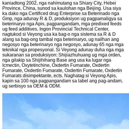
kaniadtong 2002, nga nahimutang sa Shiary City, Hebei
Province, China, sunod sa kaulohan nga Beijing. Usa siya
ka dako nga Certificed drug Enterprise sa Beterinado nga
Gmp, nga adunay R & D, produksiyon ug pagpamaligya sa
beterinaryo nga Apis, pagpangandam, mga predixed feeds
ug feed additives. Ingon Provincial Technical Center,
nagtukod si Veyong usa ka bag-o nga sistema sa R ​​& D
alang sa bag-ong tambal nga beterinaryo, ug nailhan ang
negosyo nga beterinaryo nga negosyo, adunay 65 nga mga
teknikal nga propesyonal. Si Veyong adunay duha nga mga
sukaranan sa produksiyon: Shijiazhuhuang ug mga orden,
nga gilakip sa Shijihihang Base ang usa ka lugar nga
Icmectin, Oxytetinchine, Oxdertin Fumarate, Oxdertin
Fumarate, Oxdertin Fumarate, Oxdertin Fumarate, Oxdertin
Fumarats disimpektante, ects. Naghatag si Veyong Apis,
kapin sa 100 nga pagpangandam sa label ang pag-andam,
ug serbisyo sa OEM & ODM.