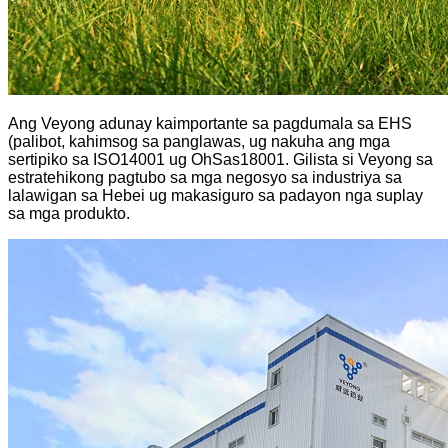
Ang Veyong adunay kaimportante sa pagdumala sa EHS
(palibot, kahimsog sa panglawas, ug nakuha ang mga
sertipiko sa ISO14001 ug OhSas18001. Gilista si Veyong sa
estratehikong pagtubo sa mga negosyo sa industriya sa
lalawigan sa Hebei ug makasiguro sa padayon nga suplay
sa mga produkto.