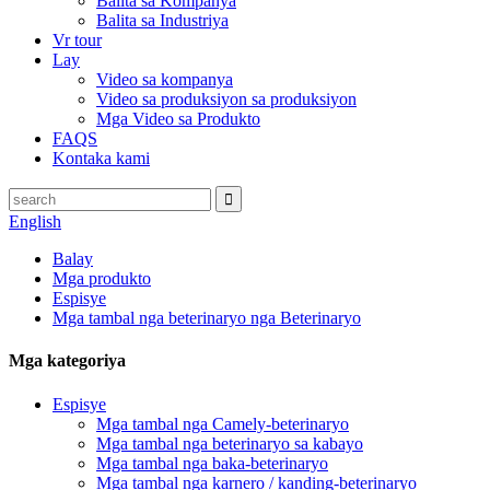
Balita sa Kompanya
Balita sa Industriya
Vr tour
Lay
Video sa kompanya
Video sa produksiyon sa produksiyon
Mga Video sa Produkto
FAQS
Kontaka kami
English
Balay
Mga produkto
Espisye
Mga tambal nga beterinaryo nga Beterinaryo
Mga kategoriya
Espisye
Mga tambal nga Camely-beterinaryo
Mga tambal nga beterinaryo sa kabayo
Mga tambal nga baka-beterinaryo
Mga tambal nga karnero / kanding-beterinaryo