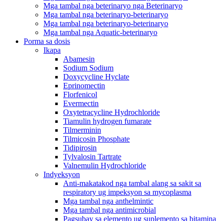
Mga tambal nga beterinaryo nga Beterinaryo
Mga tambal nga beterinaryo-beterinaryo
Mga tambal nga beterinaryo-beterinaryo
Mga tambal nga Aquatic-beterinaryo
Porma sa dosis
Ikapa
Abamesin
Sodium Sodium
Doxycycline Hyclate
Eprinomectin
Florfenicol
Evermectin
Oxytetracycline Hydrochloride
Tiamulin hydrogen fumarate
Tilmerminin
Tilmicosin Phosphate
Tidipirosin
Tylvalosin Tartrate
Valnemulin Hydrochloride
Indyeksyon
Anti-makatakod nga tambal alang sa sakit sa
respiratory ug impeksyon sa mycoplasma
Mga tambal nga anthelmintic
Mga tambal nga antimicrobial
Pagsubay sa elemento ug suplemento sa bitamina