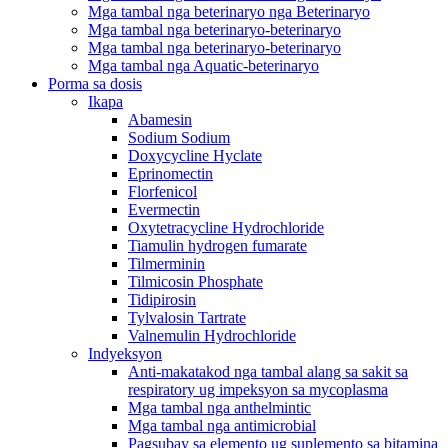
Mga tambal nga beterinaryo nga Beterinaryo
Mga tambal nga beterinaryo-beterinaryo
Mga tambal nga beterinaryo-beterinaryo
Mga tambal nga Aquatic-beterinaryo
Porma sa dosis
Ikapa
Abamesin
Sodium Sodium
Doxycycline Hyclate
Eprinomectin
Florfenicol
Evermectin
Oxytetracycline Hydrochloride
Tiamulin hydrogen fumarate
Tilmerminin
Tilmicosin Phosphate
Tidipirosin
Tylvalosin Tartrate
Valnemulin Hydrochloride
Indyeksyon
Anti-makatakod nga tambal alang sa sakit sa
respiratory ug impeksyon sa mycoplasma
Mga tambal nga anthelmintic
Mga tambal nga antimicrobial
Pagsubay sa elemento ug suplemento sa bitamina