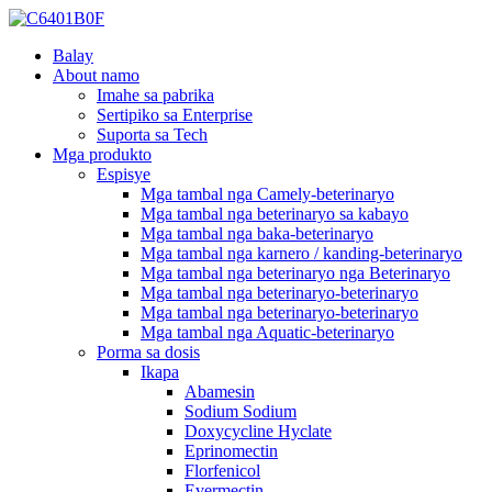
Balay
About namo
Imahe sa pabrika
Sertipiko sa Enterprise
Suporta sa Tech
Mga produkto
Espisye
Mga tambal nga Camely-beterinaryo
Mga tambal nga beterinaryo sa kabayo
Mga tambal nga baka-beterinaryo
Mga tambal nga karnero / kanding-beterinaryo
Mga tambal nga beterinaryo nga Beterinaryo
Mga tambal nga beterinaryo-beterinaryo
Mga tambal nga beterinaryo-beterinaryo
Mga tambal nga Aquatic-beterinaryo
Porma sa dosis
Ikapa
Abamesin
Sodium Sodium
Doxycycline Hyclate
Eprinomectin
Florfenicol
Evermectin