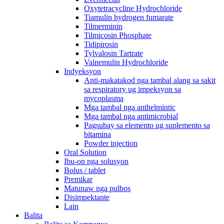
Oxytetracycline Hydrochloride
Tiamulin hydrogen fumarate
Tilmerminin
Tilmicosin Phosphate
Tidipirosin
Tylvalosin Tartrate
Valnemulin Hydrochloride
Indyeksyon
Anti-makatakod nga tambal alang sa sakit
sa respiratory ug impeksyon sa
mycoplasma
Mga tambal nga anthelmintic
Mga tambal nga antimicrobial
Pagsubay sa elemento ug suplemento sa
bitamina
Powder injection
Oral Solution
Ibu-on nga solusyon
Bolus / tablet
Premikar
Matunaw nga pulbos
Disimpektante
Lain
Balita