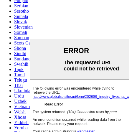
Punjabi
Serbian
Sesotho
Sinhala
Slovak
Slovenian
Somali
Samoan
Scots Gaelic
Shona
Sindhi
Sundanese
Swahili
Tajik
Tamil
Telugu
Thai
Ukrainian
Urdu
Uzbek
Vietnamese
Welsh
Xhosa
Yiddish
Yoruba