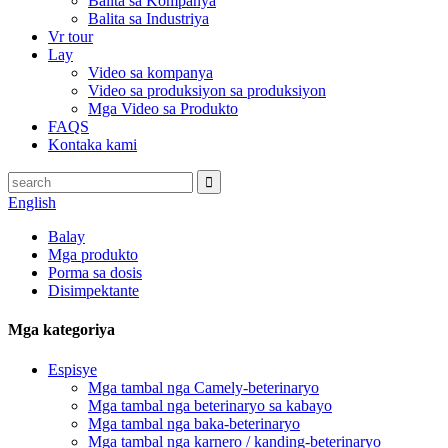
Balita sa Kompanya
Balita sa Industriya
Vr tour
Lay
Video sa kompanya
Video sa produksiyon sa produksiyon
Mga Video sa Produkto
FAQS
Kontaka kami
English
Balay
Mga produkto
Porma sa dosis
Disimpektante
Mga kategoriya
Espisye
Mga tambal nga Camely-beterinaryo
Mga tambal nga beterinaryo sa kabayo
Mga tambal nga baka-beterinaryo
Mga tambal nga karnero / kanding-beterinaryo