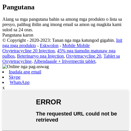
Pangutana
Alang sa mga pangutana bahin sa among mga produkto o lista sa
presyo, palihug ibilin ang imong email sa amon ug magkita kami
sulod sa 24 oras.
Pangutana karon
© Copyright - 2020-2023: Tanan nga mga katungod gigahin.
Init
nga mga produkto
-
Eskwolon
-
Mobile Mobile
Oxytetracycline 20 Injection
,
45% nga tiamulin matunaw nga
pulbos
,
Beterinaryo nga Injection
,
Oxytetracycline 20
,
Tablet sa
Oxytetracycline
,
Albendaaule + Irivermectin tablet
,
Ipadala ang email
Skype
WhatsApp
x