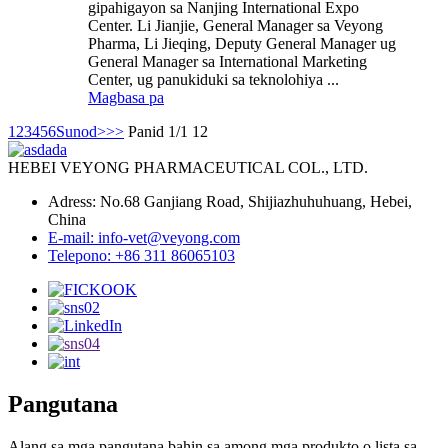
gipahigayon sa Nanjing International Expo
Center. Li Jianjie, General Manager sa Veyong
Pharma, Li Jieqing, Deputy General Manager ug
General Manager sa International Marketing
Center, ug panukiduki sa teknolohiya ...
Magbasa pa
1
2
3
4
5
6
Sunod>
>>
Panid 1/1 12
HEBEI VEYONG PHARMACEUTICAL COL., LTD.
Adress: No.68 Ganjiang Road, Shijiazhuhuhuang, Hebei,
China
E-mail: info-vet@veyong.com
Telepono: +86 311 86065103
Pangutana
Alang sa mga pangutana bahin sa among mga produkto o lista sa