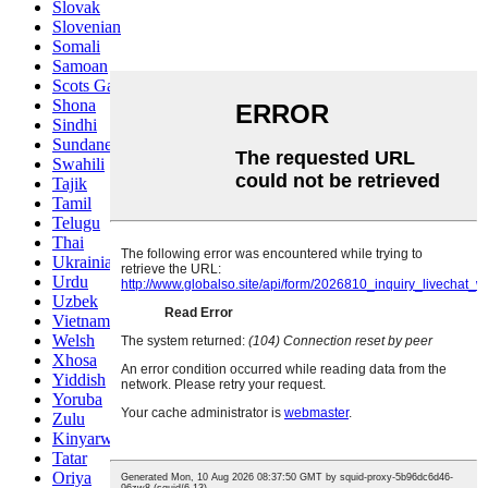
Slovak
Slovenian
Somali
Samoan
Scots Gaelic
Shona
Sindhi
Sundanese
Swahili
Tajik
Tamil
Telugu
Thai
Ukrainian
Urdu
Uzbek
Vietnamese
Welsh
Xhosa
Yiddish
Yoruba
Zulu
Kinyarwanda
Tatar
Oriya