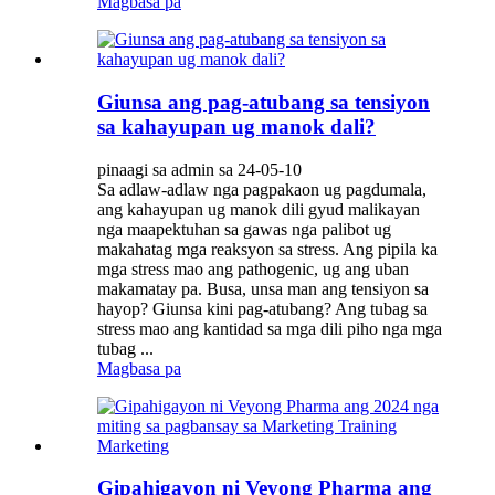
Magbasa pa
Giunsa ang pag-atubang sa tensiyon
sa kahayupan ug manok dali?
pinaagi sa admin sa 24-05-10
Sa adlaw-adlaw nga pagpakaon ug pagdumala,
ang kahayupan ug manok dili gyud malikayan
nga maapektuhan sa gawas nga palibot ug
makahatag mga reaksyon sa stress. Ang pipila ka
mga stress mao ang pathogenic, ug ang uban
makamatay pa. Busa, unsa man ang tensiyon sa
hayop? Giunsa kini pag-atubang? Ang tubag sa
stress mao ang kantidad sa mga dili piho nga mga
tubag ...
Magbasa pa
Gipahigayon ni Veyong Pharma ang