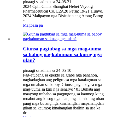
pinaagi sa admin sa 24-05-21
2024 Cphi China Shanghai Hebei Veyong
Pharmaceutical Co, E2A20 Petsa: 19-21 Hunyo,
2024 Malipayon nga Bisitahan ang Atong Barug
~
Magbasa pa
Giunsa pagtubag sa mga mag-uuma
sa baboy pagkahuman sa kusog nga
ulan?
pinaagi sa admin sa 24-05-10
Pag-atubang sa epekto sa grabe nga panahon,
nagkadaghan ang peligro sa mga katalagman sa
mga umahan sa baboy. Giunsa pagtubag sa mga
mag-uuma sa kini nga senaryo? 01 Buhata ang
maayong trabaho sa pagpugong sa kaumog kung
moabut ang kusog nga ulan, mga tambal ug uban
pang mga butang nga kinahanglan mapanalipdan
gikan sa kaumog kinahanglan ibalhin sa usa ka
dr ...