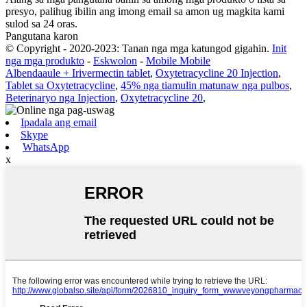
presyo, palihug ibilin ang imong email sa amon ug magkita kami
sulod sa 24 oras.
Pangutana karon
© Copyright - 2020-2023: Tanan nga mga katungod gigahin.
Init
nga mga produkto
-
Eskwolon
-
Mobile Mobile
Albendaaule + Irivermectin tablet
,
Oxytetracycline 20 Injection
,
Tablet sa Oxytetracycline
,
45% nga tiamulin matunaw nga pulbos
,
Beterinaryo nga Injection
,
Oxytetracycline 20
,
Ipadala ang email
Skype
WhatsApp
x