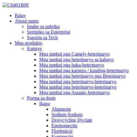
Balay
About namo
Imahe sa pabrika
Sertipiko sa Enterprise
Suporta sa Tech
Mga produkto
Espisye
Mga tambal nga Camely-beterinaryo
Mga tambal nga beterinaryo sa kabayo
Mga tambal nga baka-beterinaryo
Mga tambal nga karnero / kanding-beterinaryo
Mga tambal nga beterinaryo nga Beterinaryo
Mga tambal nga beterinaryo-beterinaryo
Mga tambal nga beterinaryo-beterinaryo
Mga tambal nga Aquatic-beterinaryo
Porma sa dosis
Ikapa
Abamesin
Sodium Sodium
Doxycycline Hyclate
Eprinomectin
Florfenicol
Evermectin