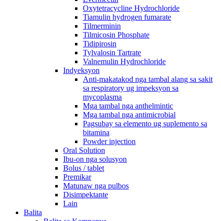
Oxytetracycline Hydrochloride
Tiamulin hydrogen fumarate
Tilmerminin
Tilmicosin Phosphate
Tidipirosin
Tylvalosin Tartrate
Valnemulin Hydrochloride
Indyeksyon
Anti-makatakod nga tambal alang sa sakit
sa respiratory ug impeksyon sa
mycoplasma
Mga tambal nga anthelmintic
Mga tambal nga antimicrobial
Pagsubay sa elemento ug suplemento sa
bitamina
Powder injection
Oral Solution
Ibu-on nga solusyon
Bolus / tablet
Premikar
Matunaw nga pulbos
Disimpektante
Lain
Balita