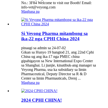
No.: 3F84 Welcome to visit our Booth! Email:
info-vet@veyong.com
Magbasa pa
Si Veyong Pharma mitambong sa
ika-22 nga CPHI China 2024
pinaagi sa admin sa 24-07-02
Gikan sa Hunyo 19 hangtod 21, ang 22nd Cphi
China ug ang ika-17 nga PMEC china
gipahigayon sa New International Expo Center
sa Shanghai. Li jianjie, kinatibuk-ang manager sa
Veyong Pharma, usa ka subsidiary sa limin
Pharmaceutical, Deputy Director sa R ​​& D
Center sa limin Pharmauticals, Drenj ...
Magbasa pa
2024 CPHI CHINA!