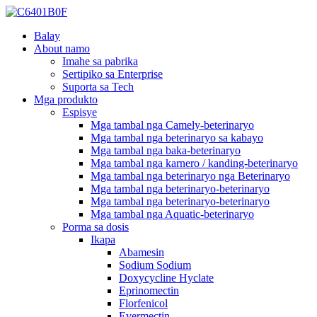
Balay
About namo
Imahe sa pabrika
Sertipiko sa Enterprise
Suporta sa Tech
Mga produkto
Espisye
Mga tambal nga Camely-beterinaryo
Mga tambal nga beterinaryo sa kabayo
Mga tambal nga baka-beterinaryo
Mga tambal nga karnero / kanding-beterinaryo
Mga tambal nga beterinaryo nga Beterinaryo
Mga tambal nga beterinaryo-beterinaryo
Mga tambal nga beterinaryo-beterinaryo
Mga tambal nga Aquatic-beterinaryo
Porma sa dosis
Ikapa
Abamesin
Sodium Sodium
Doxycycline Hyclate
Eprinomectin
Florfenicol
Evermectin