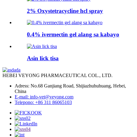
2% Oxystetracycline hcl spray
0.4% ivermectin gel alang sa kabayo
Asin lick tisa
HEBEI VEYONG PHARMACEUTICAL COL., LTD.
Adress: No.68 Ganjiang Road, Shijiazhuhuhuang, Hebei,
China
E-mail: info-vet@veyong.com
Telepono: +86 311 86065103