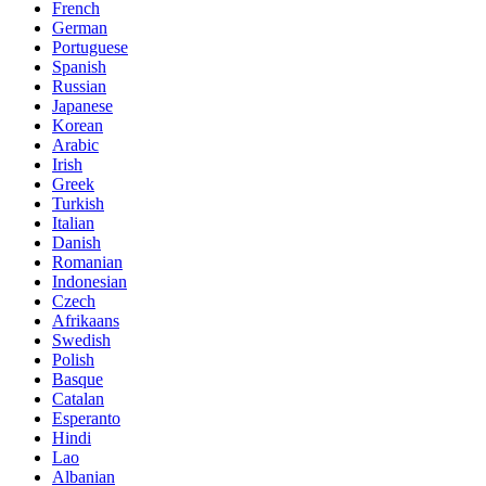
French
German
Portuguese
Spanish
Russian
Japanese
Korean
Arabic
Irish
Greek
Turkish
Italian
Danish
Romanian
Indonesian
Czech
Afrikaans
Swedish
Polish
Basque
Catalan
Esperanto
Hindi
Lao
Albanian