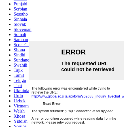
Punjabi
Serbian
Sesotho
Sinhala
Slovak
Slovenian
Somali
Samoan
Scots Gaelic
Shona
Sindhi
Sundanese
Swahili
Tajik
Tamil
Telugu
Thai
Ukrainian
Urdu
Uzbek
Vietnamese
Welsh
Xhosa
Yiddish
Yoruba