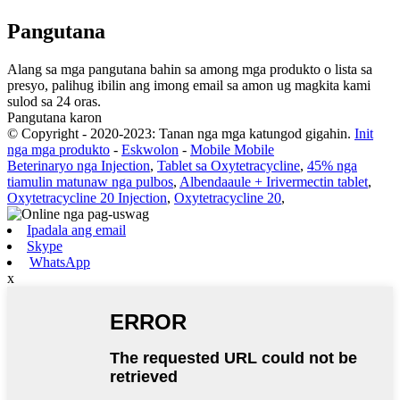
Pangutana
Alang sa mga pangutana bahin sa among mga produkto o lista sa
presyo, palihug ibilin ang imong email sa amon ug magkita kami
sulod sa 24 oras.
Pangutana karon
© Copyright - 2020-2023: Tanan nga mga katungod gigahin.
Init
nga mga produkto
-
Eskwolon
-
Mobile Mobile
Beterinaryo nga Injection
,
Tablet sa Oxytetracycline
,
45% nga
tiamulin matunaw nga pulbos
,
Albendaaule + Irivermectin tablet
,
Oxytetracycline 20 Injection
,
Oxytetracycline 20
,
Ipadala ang email
Skype
WhatsApp
x