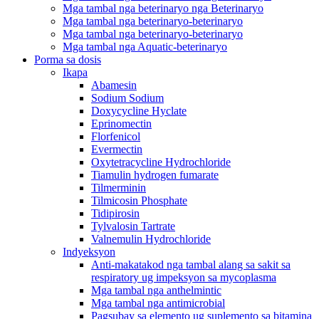
Mga tambal nga beterinaryo nga Beterinaryo
Mga tambal nga beterinaryo-beterinaryo
Mga tambal nga beterinaryo-beterinaryo
Mga tambal nga Aquatic-beterinaryo
Porma sa dosis
Ikapa
Abamesin
Sodium Sodium
Doxycycline Hyclate
Eprinomectin
Florfenicol
Evermectin
Oxytetracycline Hydrochloride
Tiamulin hydrogen fumarate
Tilmerminin
Tilmicosin Phosphate
Tidipirosin
Tylvalosin Tartrate
Valnemulin Hydrochloride
Indyeksyon
Anti-makatakod nga tambal alang sa sakit sa
respiratory ug impeksyon sa mycoplasma
Mga tambal nga anthelmintic
Mga tambal nga antimicrobial
Pagsubay sa elemento ug suplemento sa bitamina