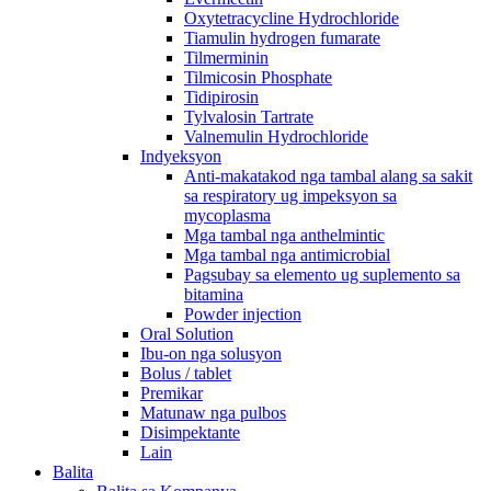
Oxytetracycline Hydrochloride
Tiamulin hydrogen fumarate
Tilmerminin
Tilmicosin Phosphate
Tidipirosin
Tylvalosin Tartrate
Valnemulin Hydrochloride
Indyeksyon
Anti-makatakod nga tambal alang sa sakit
sa respiratory ug impeksyon sa
mycoplasma
Mga tambal nga anthelmintic
Mga tambal nga antimicrobial
Pagsubay sa elemento ug suplemento sa
bitamina
Powder injection
Oral Solution
Ibu-on nga solusyon
Bolus / tablet
Premikar
Matunaw nga pulbos
Disimpektante
Lain
Balita