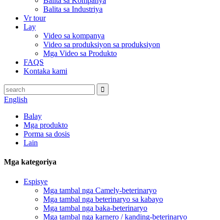
Balita sa Kompanya
Balita sa Industriya
Vr tour
Lay
Video sa kompanya
Video sa produksiyon sa produksiyon
Mga Video sa Produkto
FAQS
Kontaka kami
English
Balay
Mga produkto
Porma sa dosis
Lain
Mga kategoriya
Espisye
Mga tambal nga Camely-beterinaryo
Mga tambal nga beterinaryo sa kabayo
Mga tambal nga baka-beterinaryo
Mga tambal nga karnero / kanding-beterinaryo