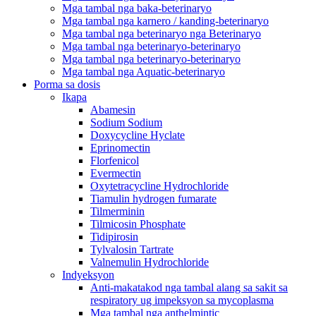
Mga tambal nga baka-beterinaryo
Mga tambal nga karnero / kanding-beterinaryo
Mga tambal nga beterinaryo nga Beterinaryo
Mga tambal nga beterinaryo-beterinaryo
Mga tambal nga beterinaryo-beterinaryo
Mga tambal nga Aquatic-beterinaryo
Porma sa dosis
Ikapa
Abamesin
Sodium Sodium
Doxycycline Hyclate
Eprinomectin
Florfenicol
Evermectin
Oxytetracycline Hydrochloride
Tiamulin hydrogen fumarate
Tilmerminin
Tilmicosin Phosphate
Tidipirosin
Tylvalosin Tartrate
Valnemulin Hydrochloride
Indyeksyon
Anti-makatakod nga tambal alang sa sakit sa
respiratory ug impeksyon sa mycoplasma
Mga tambal nga anthelmintic