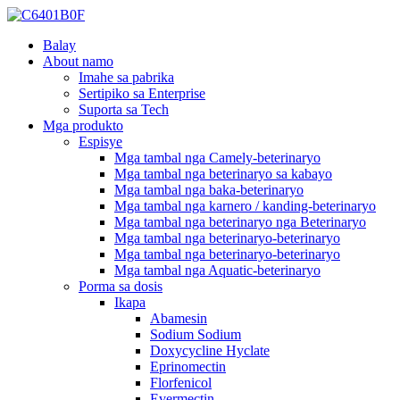
Balay
About namo
Imahe sa pabrika
Sertipiko sa Enterprise
Suporta sa Tech
Mga produkto
Espisye
Mga tambal nga Camely-beterinaryo
Mga tambal nga beterinaryo sa kabayo
Mga tambal nga baka-beterinaryo
Mga tambal nga karnero / kanding-beterinaryo
Mga tambal nga beterinaryo nga Beterinaryo
Mga tambal nga beterinaryo-beterinaryo
Mga tambal nga beterinaryo-beterinaryo
Mga tambal nga Aquatic-beterinaryo
Porma sa dosis
Ikapa
Abamesin
Sodium Sodium
Doxycycline Hyclate
Eprinomectin
Florfenicol
Evermectin