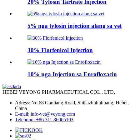
20% Tylosin Tartrate Injection
5% nga tylosin injection alang sa vet
30% Florfenicol Injection
10% nga Injection sa Enrofloxacin
HEBEI VEYONG PHARMACEUTICAL COL., LTD.
Adress: No.68 Ganjiang Road, Shijiazhuhuhuang, Hebei,
China
E-mail: info-vet@veyong.com
Telepono: +86 311 86065103