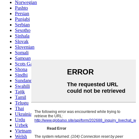
Norwegian
Pashto
Persian
Punjabi
Serbian
Sesotho
Sinhala
Slovak
Slovenian
Somali
Samoan
Scots Gaelic
Shona
Sindhi
Sundanese
Swahili
Tajik
Tamil
Telugu
Thai
Ukrainian
Urdu
Uzbek
Vietnamese
Welsh