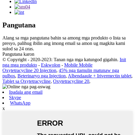
Pangutana
Alang sa mga pangutana bahin sa among mga produkto o lista sa
presyo, palihug ibilin ang imong email sa amon ug magkita kami
sulod sa 24 oras.
Pangutana karon
© Copyright - 2020-2023: Tanan nga mga katungod gigahin.
Init
nga mga produkto
-
Eskwolon
-
Mobile Mobile
Oxytetracycline 20 Injection
,
45% nga tiamulin matunaw nga
pulbos
,
Beterinaryo nga Injection
,
Albendaaule + Irivermectin tablet
,
Tablet sa Oxytetracycline
,
Oxytetracycline 20
,
Ipadala ang email
Skype
WhatsApp
x