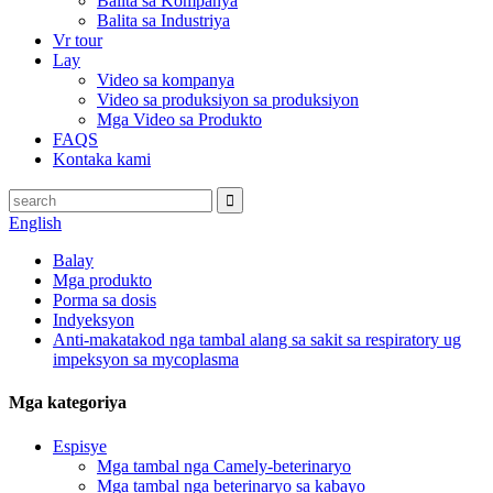
Balita sa Kompanya
Balita sa Industriya
Vr tour
Lay
Video sa kompanya
Video sa produksiyon sa produksiyon
Mga Video sa Produkto
FAQS
Kontaka kami
English
Balay
Mga produkto
Porma sa dosis
Indyeksyon
Anti-makatakod nga tambal alang sa sakit sa respiratory ug
impeksyon sa mycoplasma
Mga kategoriya
Espisye
Mga tambal nga Camely-beterinaryo
Mga tambal nga beterinaryo sa kabayo