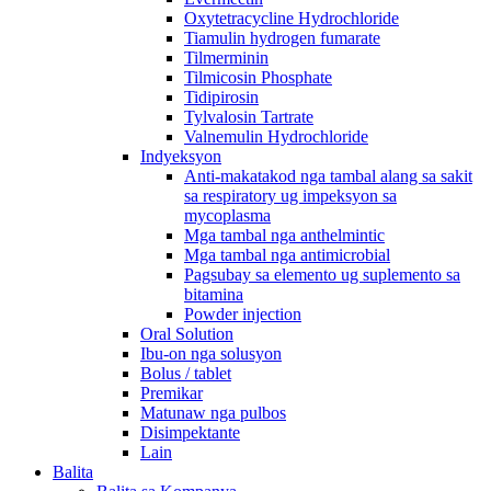
Oxytetracycline Hydrochloride
Tiamulin hydrogen fumarate
Tilmerminin
Tilmicosin Phosphate
Tidipirosin
Tylvalosin Tartrate
Valnemulin Hydrochloride
Indyeksyon
Anti-makatakod nga tambal alang sa sakit
sa respiratory ug impeksyon sa
mycoplasma
Mga tambal nga anthelmintic
Mga tambal nga antimicrobial
Pagsubay sa elemento ug suplemento sa
bitamina
Powder injection
Oral Solution
Ibu-on nga solusyon
Bolus / tablet
Premikar
Matunaw nga pulbos
Disimpektante
Lain
Balita