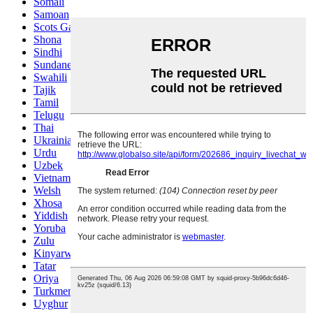
Somali
Samoan
Scots Gaelic
Shona
Sindhi
Sundanese
Swahili
Tajik
Tamil
Telugu
Thai
Ukrainian
Urdu
Uzbek
Vietnamese
Welsh
Xhosa
Yiddish
Yoruba
Zulu
Kinyarwanda
Tatar
Oriya
Turkmen
Uyghur