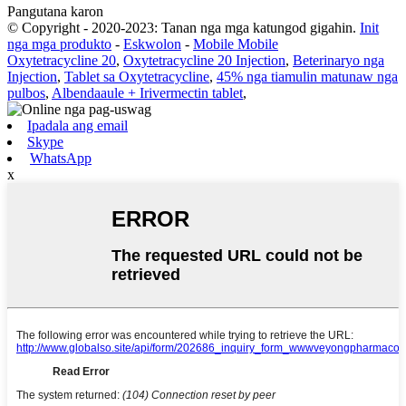
Pangutana karon
© Copyright - 2020-2023: Tanan nga mga katungod gigahin.
Init
nga mga produkto
-
Eskwolon
-
Mobile Mobile
Oxytetracycline 20
,
Oxytetracycline 20 Injection
,
Beterinaryo nga
Injection
,
Tablet sa Oxytetracycline
,
45% nga tiamulin matunaw nga
pulbos
,
Albendaaule + Irivermectin tablet
,
Ipadala ang email
Skype
WhatsApp
x