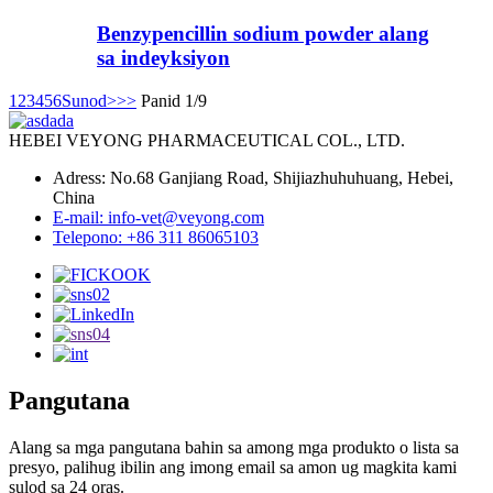
Benzypencillin sodium powder alang
sa indeyksiyon
1
2
3
4
5
6
Sunod>
>>
Panid 1/9
HEBEI VEYONG PHARMACEUTICAL COL., LTD.
Adress: No.68 Ganjiang Road, Shijiazhuhuhuang, Hebei,
China
E-mail: info-vet@veyong.com
Telepono: +86 311 86065103
Pangutana
Alang sa mga pangutana bahin sa among mga produkto o lista sa
presyo, palihug ibilin ang imong email sa amon ug magkita kami
sulod sa 24 oras.