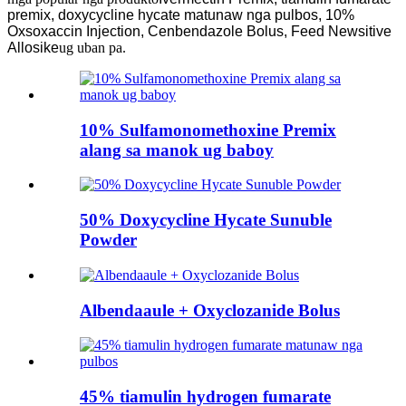
premix, doxycycline hycate matunaw nga pulbos, 10%
Oxsoxaccin Injection, Cenbendazole Bolus, Feed Newsitive
Allosike
ug uban pa.
10% Sulfamonomethoxine Premix
alang sa manok ug baboy
50% Doxycycline Hycate Sunuble
Powder
Albendaaule + Oxyclozanide Bolus
45% tiamulin hydrogen fumarate