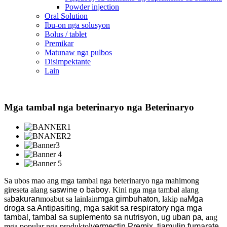
Powder injection
Oral Solution
Ibu-on nga solusyon
Bolus / tablet
Premikar
Matunaw nga pulbos
Disimpektante
Lain
Mga tambal nga beterinaryo nga Beterinaryo
Sa ubos mao ang mga tambal nga beterinaryo nga mahimong
gireseta alang sa
swine o baboy
. Kini nga mga tambal alang
sa
bakuran
moabut sa lainlain
mga gimbuhaton
, lakip na
Mga
droga sa Antipasiting, mga sakit sa respiratory nga mga
tambal, tambal sa suplemento sa nutrisyon, ug uban pa
, ang
mga popular nga produkto
Ivermectin Premix, tiamulin fumarate