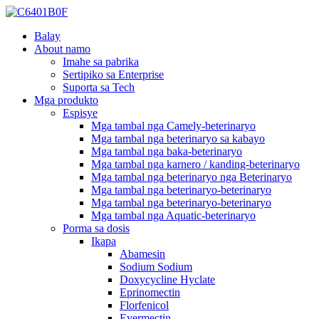
Balay
About namo
Imahe sa pabrika
Sertipiko sa Enterprise
Suporta sa Tech
Mga produkto
Espisye
Mga tambal nga Camely-beterinaryo
Mga tambal nga beterinaryo sa kabayo
Mga tambal nga baka-beterinaryo
Mga tambal nga karnero / kanding-beterinaryo
Mga tambal nga beterinaryo nga Beterinaryo
Mga tambal nga beterinaryo-beterinaryo
Mga tambal nga beterinaryo-beterinaryo
Mga tambal nga Aquatic-beterinaryo
Porma sa dosis
Ikapa
Abamesin
Sodium Sodium
Doxycycline Hyclate
Eprinomectin
Florfenicol
Evermectin