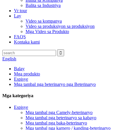
Balita sa Kompanya
Balita sa Industriya
Vr tour
Lay
Video sa kompanya
Video sa produksiyon sa produksiyon
Mga Video sa Produkto
FAQS
Kontaka kami
English
Balay
Mga produkto
Espisye
Mga tambal nga beterinaryo nga Beterinaryo
Mga kategoriya
Espisye
Mga tambal nga Camely-beterinaryo
Mga tambal nga beterinaryo sa kabayo
Mga tambal nga baka-beterinaryo
Mga tambal nga karnero / kanding-beterinaryo