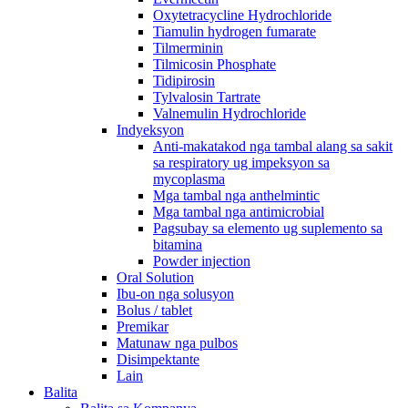
Oxytetracycline Hydrochloride
Tiamulin hydrogen fumarate
Tilmerminin
Tilmicosin Phosphate
Tidipirosin
Tylvalosin Tartrate
Valnemulin Hydrochloride
Indyeksyon
Anti-makatakod nga tambal alang sa sakit
sa respiratory ug impeksyon sa
mycoplasma
Mga tambal nga anthelmintic
Mga tambal nga antimicrobial
Pagsubay sa elemento ug suplemento sa
bitamina
Powder injection
Oral Solution
Ibu-on nga solusyon
Bolus / tablet
Premikar
Matunaw nga pulbos
Disimpektante
Lain
Balita