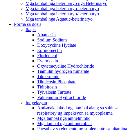
Mga tambal nga beterinaryo nga Beterinaryo
Mga tambal nga beterinaryo-beterinaryo
Mga tambal nga beterinaryo-beterinaryo
Mga tambal nga Aquatic-beterinaryo
Porma sa dosis
Ikapa
Abamesin
Sodium Sodium
Doxycycline Hyclate
Eprinomectin
Florfenicol
Evermectin
Oxytetracycline Hydrochloride
Tiamulin hydrogen fumarate
Tilmerminin
Tilmicosin Phosphate
Tidipirosin
Tylvalosin Tartrate
Valnemulin Hydrochloride
Indyeksyon
Anti-makatakod nga tambal alang sa sakit sa
respiratory ug impeksyon sa mycoplasma
Mga tambal nga anthelmintic
Mga tambal nga antimicrobial
Pagsubay sa elemento ug suplemento sa bitamina