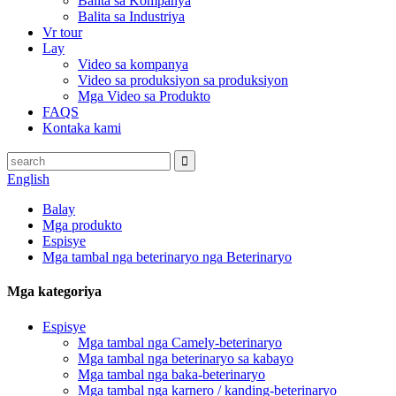
Balita sa Kompanya
Balita sa Industriya
Vr tour
Lay
Video sa kompanya
Video sa produksiyon sa produksiyon
Mga Video sa Produkto
FAQS
Kontaka kami
English
Balay
Mga produkto
Espisye
Mga tambal nga beterinaryo nga Beterinaryo
Mga kategoriya
Espisye
Mga tambal nga Camely-beterinaryo
Mga tambal nga beterinaryo sa kabayo
Mga tambal nga baka-beterinaryo
Mga tambal nga karnero / kanding-beterinaryo