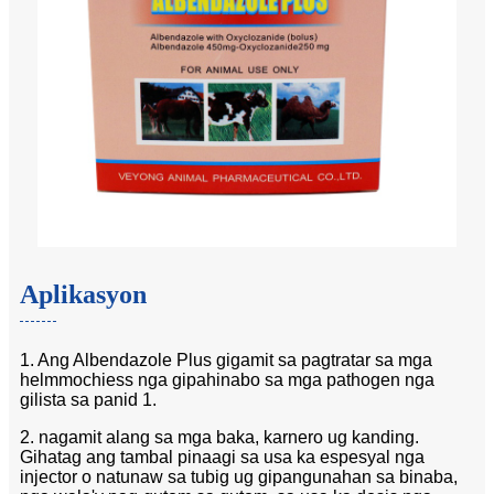
Aplikasyon
1. Ang Albendazole Plus gigamit sa pagtratar sa mga
helmmochiess nga gipahinabo sa mga pathogen nga
gilista sa panid 1.
2. nagamit alang sa mga baka, karnero ug kanding.
Gihatag ang tambal pinaagi sa usa ka espesyal nga
injector o natunaw sa tubig ug gipangunahan sa binaba,