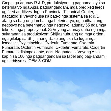
Gmp, nga adunay R & D, produksiyon ug pagpamaligya sa
beterinaryo nga Apis, pagpangandam, mga predixed feeds
ug feed additives. Ingon Provincial Technical Center,
nagtukod si Veyong usa ka bag-o nga sistema sa R ​​& D
alang sa bag-ong tambal nga beterinaryo, ug nailhan ang
negosyo nga beterinaryo nga negosyo, adunay 65 nga mga
teknikal nga propesyonal. Si Veyong adunay duha nga mga
sukaranan sa produksiyon: Shijiazhuhuang ug mga orden,
nga gilakip sa Shijihihang Base ang usa ka lugar nga
Icmectin, Oxytetinchine, Oxdertin Fumarate, Oxdertin
Fumarate, Oxdertin Fumarate, Oxdertin Fumarate, Oxdertin
Fumarats disimpektante, ects. Naghatag si Veyong Apis,
kapin sa 100 nga pagpangandam sa label ang pag-andam,
ug serbisyo sa OEM & ODM.