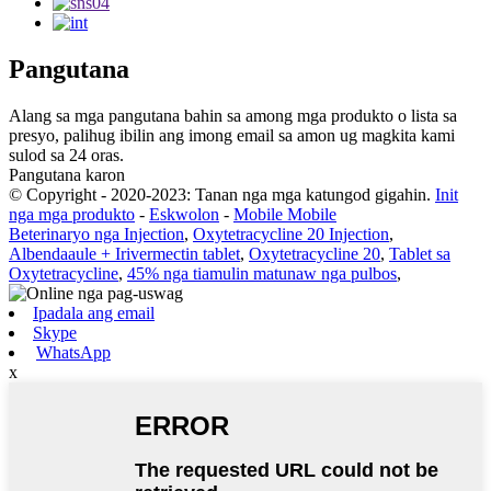
Pangutana
Alang sa mga pangutana bahin sa among mga produkto o lista sa
presyo, palihug ibilin ang imong email sa amon ug magkita kami
sulod sa 24 oras.
Pangutana karon
© Copyright - 2020-2023: Tanan nga mga katungod gigahin.
Init
nga mga produkto
-
Eskwolon
-
Mobile Mobile
Beterinaryo nga Injection
,
Oxytetracycline 20 Injection
,
Albendaaule + Irivermectin tablet
,
Oxytetracycline 20
,
Tablet sa
Oxytetracycline
,
45% nga tiamulin matunaw nga pulbos
,
Ipadala ang email
Skype
WhatsApp
x