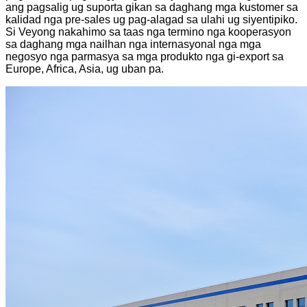
ang pagsalig ug suporta gikan sa daghang mga kustomer sa
kalidad nga pre-sales ug pag-alagad sa ulahi ug siyentipiko.
Si Veyong nakahimo sa taas nga termino nga kooperasyon
sa daghang mga nailhan nga internasyonal nga mga
negosyo nga parmasya sa mga produkto nga gi-export sa
Europe, Africa, Asia, ug uban pa.