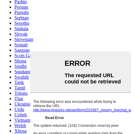
Pashto
Persian
Punjabi
Serbian
Sesotho
Sinhala
Slovak
Slovenian
Somali
Samoan
Scots Gaelic
Shona
Sindhi
Sundanese
Swahili
Tajik
Tamil
Telugu
Thai
Ukrainian
Urdu
Uzbek
Vietnamese
Welsh
Xhosa