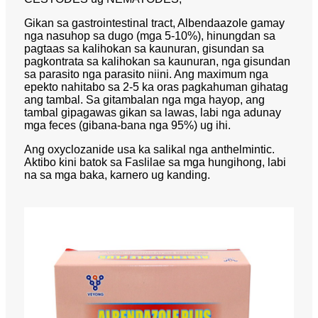
Gikan sa gastrointestinal tract, Albendaazole gamay
nga nasuhop sa dugo (mga 5-10%), hinungdan sa
pagtaas sa kalihokan sa kaunuran, gisundan sa
pagkontrata sa kalihokan sa kaunuran, nga gisundan
sa parasito nga parasito niini. Ang maximum nga
epekto nahitabo sa 2-5 ka oras pagkahuman gihatag
ang tambal. Sa gitambalan nga mga hayop, ang
tambal gipagawas gikan sa lawas, labi nga adunay
mga feces (gibana-bana nga 95%) ug ihi.
Ang oxyclozanide usa ka salikal nga anthelmintic.
Aktibo kini batok sa Faslilae sa mga hungihong, labi
na sa mga baka, karnero ug kanding.