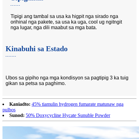
Tipigi ang tambal sa usa ka higpit nga sirado nga
orihinal nga pakete, sa usa ka uga, cool ug ngitngit
nga lugar, nga dili maabut sa mga bata.
Kinabuhi sa Estado
Ubos sa gipiho nga mga kondisyon sa pagtipig 3 ka tuig
gikan sa petsa sa paghimo.
Kaniadto:
45% tiamulin hydrogen fumarate matunaw nga
pulbos
Sunod:
50% Doxycycline Hycate Sunuble Powder