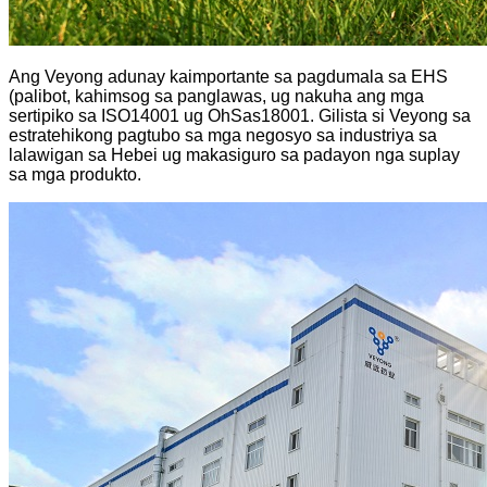
Ang Veyong adunay kaimportante sa pagdumala sa EHS
(palibot, kahimsog sa panglawas, ug nakuha ang mga
sertipiko sa ISO14001 ug OhSas18001. Gilista si Veyong sa
estratehikong pagtubo sa mga negosyo sa industriya sa
lalawigan sa Hebei ug makasiguro sa padayon nga suplay
sa mga produkto.