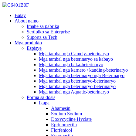
Balay
About namo
Imahe sa pabrika
Sertipiko sa Enterprise
Suporta sa Tech
Mga produkto
Espisye
Mga tambal nga Camely-beterinaryo
Mga tambal nga beterinaryo sa kabayo
Mga tambal nga baka-beterinaryo
Mga tambal nga karnero / kanding-beterinaryo
Mga tambal nga beterinaryo nga Beterinaryo
Mga tambal nga beterinaryo-beterinaryo
Mga tambal nga beterinaryo-beterinaryo
Mga tambal nga Aquatic-beterinaryo
Porma sa dosis
Ikapa
Abamesin
Sodium Sodium
Doxycycline Hyclate
Eprinomectin
Florfenicol
Evermectin