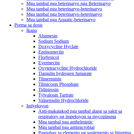
Mga tambal nga beterinaryo nga Beterinaryo
Mga tambal nga beterinaryo-beterinaryo
Mga tambal nga beterinaryo-beterinaryo
Mga tambal nga Aquatic-beterinaryo
Porma sa dosis
Ikapa
Abamesin
Sodium Sodium
Doxycycline Hyclate
Eprinomectin
Florfenicol
Evermectin
Oxytetracycline Hydrochloride
Tiamulin hydrogen fumarate
Tilmerminin
Tilmicosin Phosphate
Tidipirosin
Tylvalosin Tartrate
Valnemulin Hydrochloride
Indyeksyon
Anti-makatakod nga tambal alang sa sakit sa
respiratory ug impeksyon sa mycoplasma
Mga tambal nga anthelmintic
Mga tambal nga antimicrobial
Pagsubay sa elemento ug suplemento sa bitamina