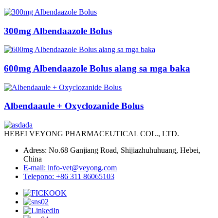
300mg Albendaazole Bolus
600mg Albendaazole Bolus alang sa mga baka
Albendaaule + Oxyclozanide Bolus
HEBEI VEYONG PHARMACEUTICAL COL., LTD.
Adress: No.68 Ganjiang Road, Shijiazhuhuhuang, Hebei,
China
E-mail: info-vet@veyong.com
Telepono: +86 311 86065103