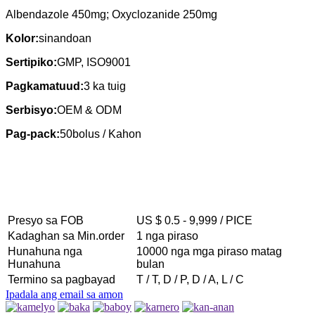
Albendazole 450mg; Oxyclozanide 250mg
Kolor:
sinandoan
Sertipiko:
GMP, ISO9001
Pagkamatuud:
3 ka tuig
Serbisyo:
OEM & ODM
Pag-pack:
50bolus / Kahon
Presyo sa FOB
US $ 0.5 - 9,999 / PICE
Kadaghan sa Min.order
1 nga piraso
Hunahuna nga
10000 nga mga piraso matag
Hunahuna
bulan
Termino sa pagbayad
T / T, D / P, D / A, L / C
Ipadala ang email sa amon