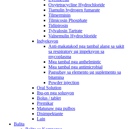
Oxytetracycline Hydrochloride
Tiamulin hydrogen fumarate
Tilmerminin
Tilmicosin Phosphate
Tidipirosin
Tylvalosin Tartrate
Valnemulin Hydrochloride
Indyeksyon
Anti-makatakod nga tambal alang sa sakit
sa respiratory ug impeksyon sa
mycoplasma
Mga tambal nga anthelmintic
Mga tambal nga antimicrobial
Pagsubay sa elemento ug suplemento sa
bitamina
Powder injection
Oral Solution
Ibu-on nga solusyon
Bolus / tablet
Premikar
Matunaw nga pulbos
Disimpektante
Lain
Balita