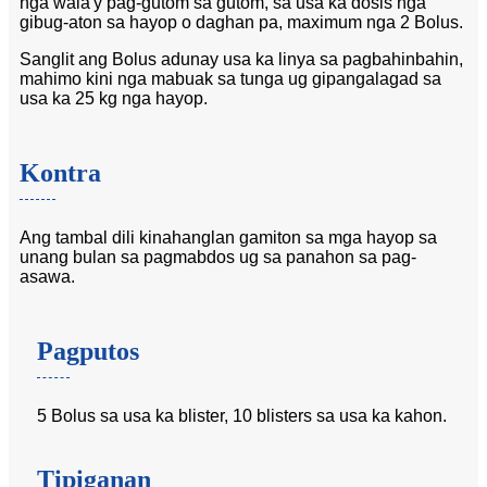
nga wala'y pag-gutom sa gutom, sa usa ka dosis nga
gibug-aton sa hayop o daghan pa, maximum nga 2 Bolus.
Sanglit ang Bolus adunay usa ka linya sa pagbahinbahin,
mahimo kini nga mabuak sa tunga ug gipangalagad sa
usa ka 25 kg nga hayop.
Kontra
Ang tambal dili kinahanglan gamiton sa mga hayop sa
unang bulan sa pagmabdos ug sa panahon sa pag-
asawa.
Pagputos
5 Bolus sa usa ka blister, 10 blisters sa usa ka kahon.
Tipiganan