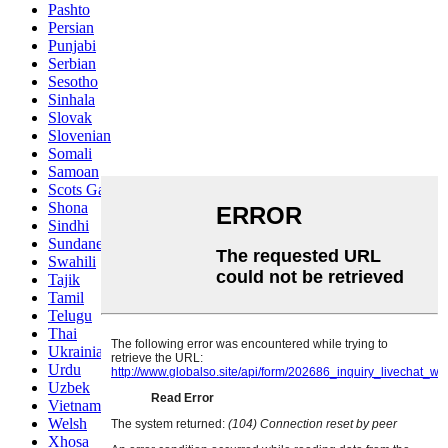
Pashto
Persian
Punjabi
Serbian
Sesotho
Sinhala
Slovak
Slovenian
Somali
Samoan
Scots Gaelic
Shona
Sindhi
Sundanese
Swahili
Tajik
Tamil
Telugu
Thai
Ukrainian
Urdu
Uzbek
Vietnamese
Welsh
Xhosa