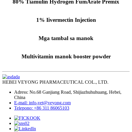
80% Tiamulin Hydrogen FumArate Premix
1% Iivermectin Injection
Mga tambal sa manok
Multivitamin manok booster powder
HEBEI VEYONG PHARMACEUTICAL COL., LTD.
Adress: No.68 Ganjiang Road, Shijiazhuhuhuang, Hebei,
China
E-mail: info-vet@veyong.com
Telepono: +86 311 86065103