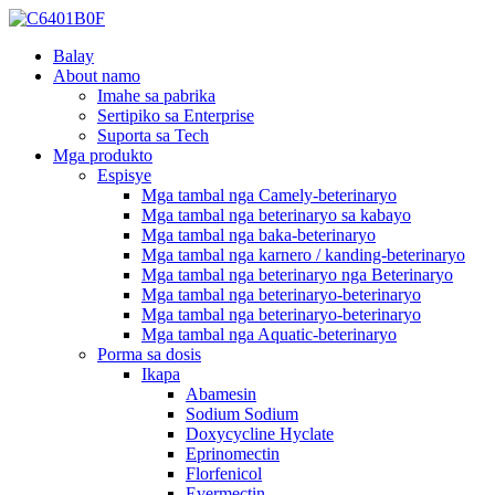
Balay
About namo
Imahe sa pabrika
Sertipiko sa Enterprise
Suporta sa Tech
Mga produkto
Espisye
Mga tambal nga Camely-beterinaryo
Mga tambal nga beterinaryo sa kabayo
Mga tambal nga baka-beterinaryo
Mga tambal nga karnero / kanding-beterinaryo
Mga tambal nga beterinaryo nga Beterinaryo
Mga tambal nga beterinaryo-beterinaryo
Mga tambal nga beterinaryo-beterinaryo
Mga tambal nga Aquatic-beterinaryo
Porma sa dosis
Ikapa
Abamesin
Sodium Sodium
Doxycycline Hyclate
Eprinomectin
Florfenicol
Evermectin