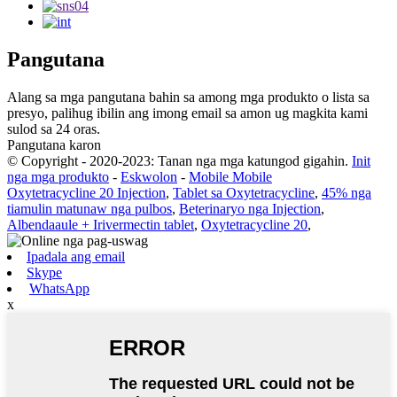
Pangutana
Alang sa mga pangutana bahin sa among mga produkto o lista sa
presyo, palihug ibilin ang imong email sa amon ug magkita kami
sulod sa 24 oras.
Pangutana karon
© Copyright - 2020-2023: Tanan nga mga katungod gigahin.
Init
nga mga produkto
-
Eskwolon
-
Mobile Mobile
Oxytetracycline 20 Injection
,
Tablet sa Oxytetracycline
,
45% nga
tiamulin matunaw nga pulbos
,
Beterinaryo nga Injection
,
Albendaaule + Irivermectin tablet
,
Oxytetracycline 20
,
Ipadala ang email
Skype
WhatsApp
x