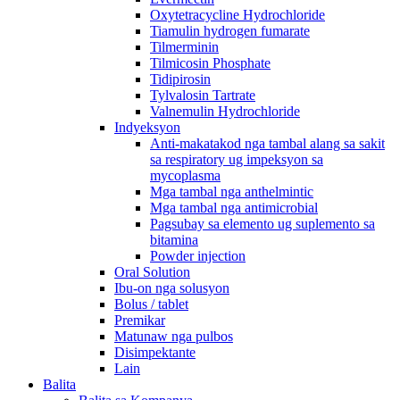
Oxytetracycline Hydrochloride
Tiamulin hydrogen fumarate
Tilmerminin
Tilmicosin Phosphate
Tidipirosin
Tylvalosin Tartrate
Valnemulin Hydrochloride
Indyeksyon
Anti-makatakod nga tambal alang sa sakit
sa respiratory ug impeksyon sa
mycoplasma
Mga tambal nga anthelmintic
Mga tambal nga antimicrobial
Pagsubay sa elemento ug suplemento sa
bitamina
Powder injection
Oral Solution
Ibu-on nga solusyon
Bolus / tablet
Premikar
Matunaw nga pulbos
Disimpektante
Lain
Balita