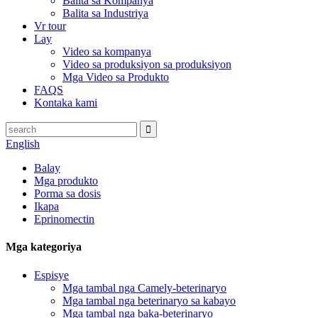
Balita sa Kompanya
Balita sa Industriya
Vr tour
Lay
Video sa kompanya
Video sa produksiyon sa produksiyon
Mga Video sa Produkto
FAQS
Kontaka kami
English
Balay
Mga produkto
Porma sa dosis
Ikapa
Eprinomectin
Mga kategoriya
Espisye
Mga tambal nga Camely-beterinaryo
Mga tambal nga beterinaryo sa kabayo
Mga tambal nga baka-beterinaryo