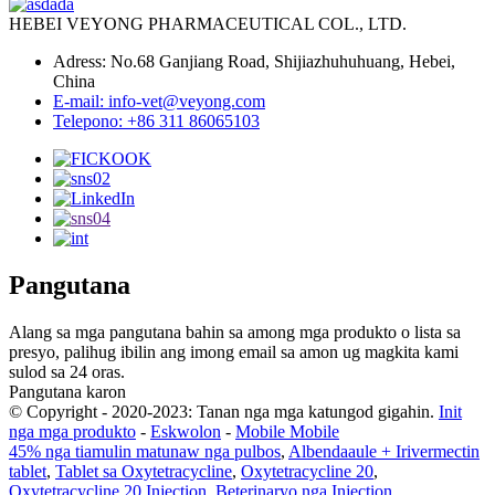
HEBEI VEYONG PHARMACEUTICAL COL., LTD.
Adress: No.68 Ganjiang Road, Shijiazhuhuhuang, Hebei,
China
E-mail: info-vet@veyong.com
Telepono: +86 311 86065103
Pangutana
Alang sa mga pangutana bahin sa among mga produkto o lista sa
presyo, palihug ibilin ang imong email sa amon ug magkita kami
sulod sa 24 oras.
Pangutana karon
© Copyright - 2020-2023: Tanan nga mga katungod gigahin.
Init
nga mga produkto
-
Eskwolon
-
Mobile Mobile
45% nga tiamulin matunaw nga pulbos
,
Albendaaule + Irivermectin
tablet
,
Tablet sa Oxytetracycline
,
Oxytetracycline 20
,
Oxytetracycline 20 Injection
,
Beterinaryo nga Injection
,