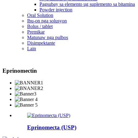
Pagsubay sa elemento ug suplemento sa bitamina
Powder injection
Oral Solution
Ibu-on nga solusyon
Bolus / tablet
Premikar
Matunaw nga pulbos
Disimpektante
Lain
Eprinomectin
Eprinomecta (USP)