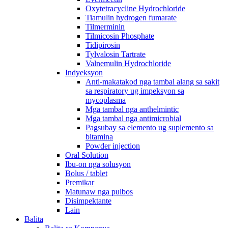
Oxytetracycline Hydrochloride
Tiamulin hydrogen fumarate
Tilmerminin
Tilmicosin Phosphate
Tidipirosin
Tylvalosin Tartrate
Valnemulin Hydrochloride
Indyeksyon
Anti-makatakod nga tambal alang sa sakit
sa respiratory ug impeksyon sa
mycoplasma
Mga tambal nga anthelmintic
Mga tambal nga antimicrobial
Pagsubay sa elemento ug suplemento sa
bitamina
Powder injection
Oral Solution
Ibu-on nga solusyon
Bolus / tablet
Premikar
Matunaw nga pulbos
Disimpektante
Lain
Balita