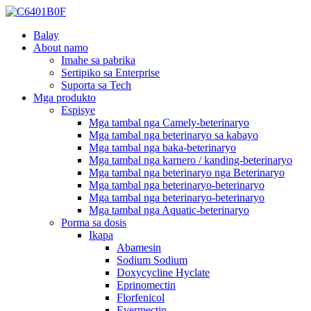
Balay
About namo
Imahe sa pabrika
Sertipiko sa Enterprise
Suporta sa Tech
Mga produkto
Espisye
Mga tambal nga Camely-beterinaryo
Mga tambal nga beterinaryo sa kabayo
Mga tambal nga baka-beterinaryo
Mga tambal nga karnero / kanding-beterinaryo
Mga tambal nga beterinaryo nga Beterinaryo
Mga tambal nga beterinaryo-beterinaryo
Mga tambal nga beterinaryo-beterinaryo
Mga tambal nga Aquatic-beterinaryo
Porma sa dosis
Ikapa
Abamesin
Sodium Sodium
Doxycycline Hyclate
Eprinomectin
Florfenicol
Evermectin