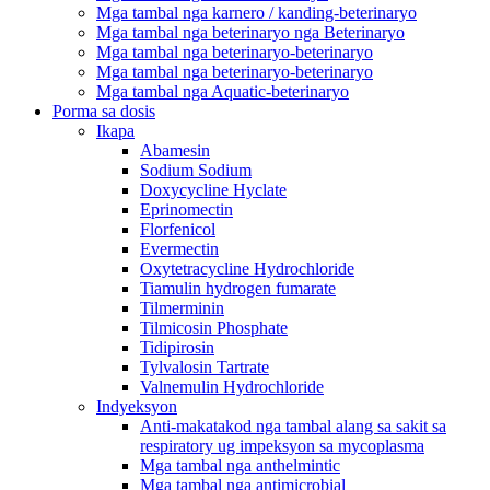
Mga tambal nga karnero / kanding-beterinaryo
Mga tambal nga beterinaryo nga Beterinaryo
Mga tambal nga beterinaryo-beterinaryo
Mga tambal nga beterinaryo-beterinaryo
Mga tambal nga Aquatic-beterinaryo
Porma sa dosis
Ikapa
Abamesin
Sodium Sodium
Doxycycline Hyclate
Eprinomectin
Florfenicol
Evermectin
Oxytetracycline Hydrochloride
Tiamulin hydrogen fumarate
Tilmerminin
Tilmicosin Phosphate
Tidipirosin
Tylvalosin Tartrate
Valnemulin Hydrochloride
Indyeksyon
Anti-makatakod nga tambal alang sa sakit sa
respiratory ug impeksyon sa mycoplasma
Mga tambal nga anthelmintic
Mga tambal nga antimicrobial