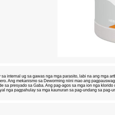
a internal ug sa gawas nga mga parasito, labi na ang mga art
ro. Ang mekanismo sa Deworming niini mao ang pagpauswag s
de sa presyado sa Gaba. Ang pag-agos sa mga ion nga klorid
syal nga pagpahulay sa mga kaunuran sa pag-undang sa pag-u