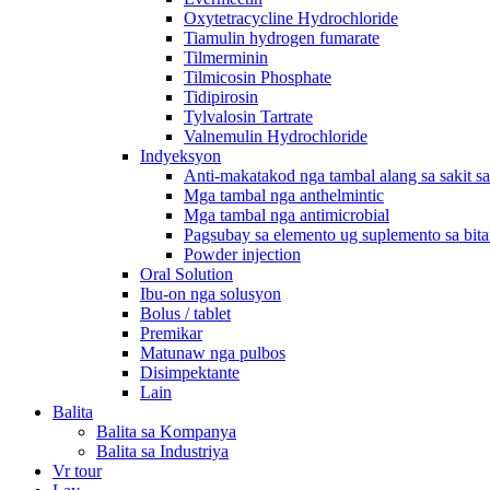
Oxytetracycline Hydrochloride
Tiamulin hydrogen fumarate
Tilmerminin
Tilmicosin Phosphate
Tidipirosin
Tylvalosin Tartrate
Valnemulin Hydrochloride
Indyeksyon
Anti-makatakod nga tambal alang sa sakit s
Mga tambal nga anthelmintic
Mga tambal nga antimicrobial
Pagsubay sa elemento ug suplemento sa bit
Powder injection
Oral Solution
Ibu-on nga solusyon
Bolus / tablet
Premikar
Matunaw nga pulbos
Disimpektante
Lain
Balita
Balita sa Kompanya
Balita sa Industriya
Vr tour