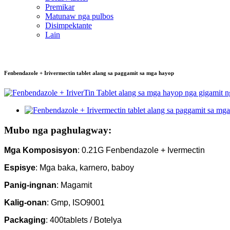
Premikar
Matunaw nga pulbos
Disimpektante
Lain
Fenbendazole + Irivermectin tablet alang sa paggamit sa mga hayop
Mubo nga paghulagway:
Mga Komposisyon
: 0.21G Fenbendazole + Ivermectin
Espisye
: Mga baka, karnero, baboy
Panig-ingnan
: Magamit
Kalig-onan
: Gmp, ISO9001
Packaging
: 400tablets / Botelya