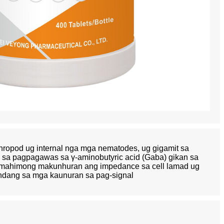
hropod ug internal nga mga nematodes, ug gigamit sa
a pagpagawas sa γ-aminobutyric acid (Gaba) gikan sa
o mahimong makunhuran ang impedance sa cell lamad ug
ndang sa mga kaunuran sa pag-signal