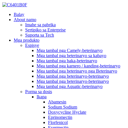
Balay
About namo
Imahe sa pabrika
Sertipiko sa Enterprise
Suporta sa Tech
Mga produkto
Espisye
Mga tambal nga Camely-beterinaryo
Mga tambal nga beterinaryo sa kabayo
Mga tambal nga baka-beterinaryo
Mga tambal nga karnero / kanding-beterinaryo
Mga tambal nga beterinaryo nga Beterinaryo
Mga tambal nga beterinaryo-beterinaryo
Mga tambal nga beterinaryo-beterinaryo
Mga tambal nga Aquatic-beterinaryo
Porma sa dosis
Ikapa
Abamesin
Sodium Sodium
Doxycycline Hyclate
Eprinomectin
Florfenicol
Evermectin