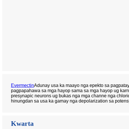
Evermectin
Adunay usa ka maayo nga epekto sa pagpatay s
pagpapahawa sa mga hayop sama sa mga hayop ug karne
presynapic neurons ug bukas nga mga channe nga chlori
hinungdan sa usa ka gamay nga depolarization sa poten
Kwarta