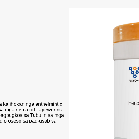
 kalihokan nga anthelmintic
y sa mga nematod, tapeworms
 pagbugkos sa Tubulin sa mga
ug proseso sa pag-usab sa