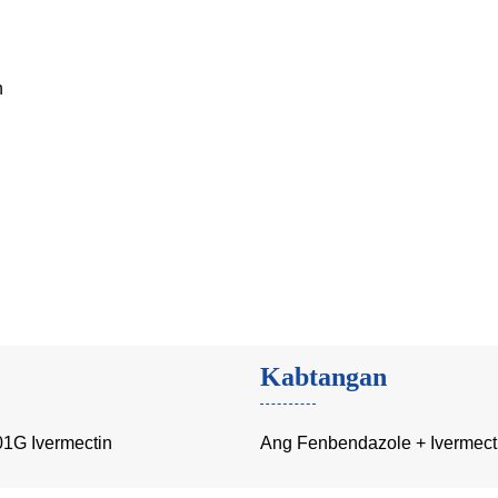
n
Kabtangan
01G Ivermectin
Ang Fenbendazole + Ivermectin 