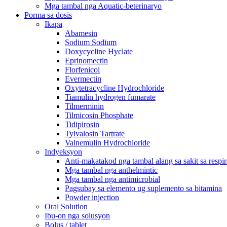
Mga tambal nga Aquatic-beterinaryo
Porma sa dosis
Ikapa
Abamesin
Sodium Sodium
Doxycycline Hyclate
Eprinomectin
Florfenicol
Evermectin
Oxytetracycline Hydrochloride
Tiamulin hydrogen fumarate
Tilmerminin
Tilmicosin Phosphate
Tidipirosin
Tylvalosin Tartrate
Valnemulin Hydrochloride
Indyeksyon
Anti-makatakod nga tambal alang sa sakit sa resp
Mga tambal nga anthelmintic
Mga tambal nga antimicrobial
Pagsubay sa elemento ug suplemento sa bitamina
Powder injection
Oral Solution
Ibu-on nga solusyon
Bolus / tablet