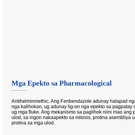
Mga Epekto sa Pharmacological
Antihelminmethic. Ang Fenbendazole adunay halapad nga
nga kalihokan, ug adunay lig-on nga epekto sa pagpata
ug mga fluke. Ang mekanismo sa paglihok niini mao ang
ulod, sa ingon nakaapekto sa mitosis, protina asembliya 
protina sa mga ulod.