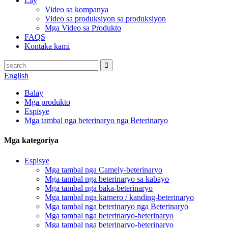
Lay
Video sa kompanya
Video sa produksiyon sa produksiyon
Mga Video sa Produkto
FAQS
Kontaka kami
English
Balay
Mga produkto
Espisye
Mga tambal nga beterinaryo nga Beterinaryo
Mga kategoriya
Espisye
Mga tambal nga Camely-beterinaryo
Mga tambal nga beterinaryo sa kabayo
Mga tambal nga baka-beterinaryo
Mga tambal nga karnero / kanding-beterinaryo
Mga tambal nga beterinaryo nga Beterinaryo
Mga tambal nga beterinaryo-beterinaryo
Mga tambal nga beterinaryo-beterinaryo